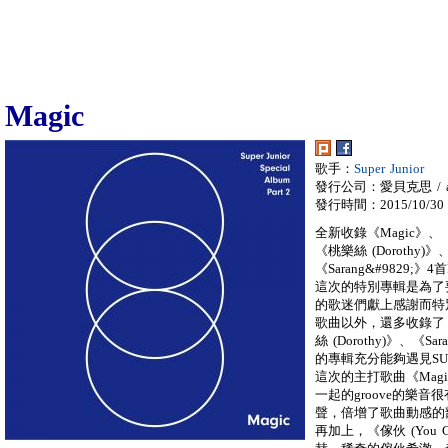
Magic
歌手：
Super Junior
發行公司：愛貝克思 / a
發行時間：2015/10/30
全新收錄《Magic》、《傢伙
《桃樂絲 (Dorothy)》
《Sarang&#9829;》4首
這次的特別專輯是為了要
的歌迷們獻上感謝而特
歌曲以外，還多收錄了《Ma
絲 (Dorothy)》、《
的專輯充分能夠遇見SU
這次的主打歌曲《Mag
一起的groove的樂
聲，倍增了歌曲動感的
再加上，《傢伙 (You 