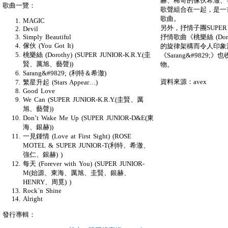
赫、稀奇的傢伙希澈、
歌曲一覽：
歌聲組合在一起，是一首
歌曲。
MAGIC
另外，抒情子團SUPER 
Devil
抒情歌曲《桃樂絲 (Do
Simply Beautiful
傢伙 (You Got It)
的旋律架構而令人印象
桃樂絲 (Dorothy) (SUPER JUNIOR-K.R.Y.(圭
《Sarang&#982
賢、厲旭、藝聲))
物。
Sarang&#9829; (利特＆希澈)
資料來源：avex
繁星升起 (Stars Appear…)
Good Love
We Can (SUPER JUNIOR-K.R.Y.(圭賢、厲
旭、藝聲))
Don’t Wake Me Up (SUPER JUNIOR-D&E(東
海、銀赫))
一見鍾情 (Love at First Sight) (ROSE
MOTEL & SUPER JUNIOR-T(利特、希澈、
強仁、銀赫) )
每天 (Forever with You) (SUPER JUNIOR-
M(始源、東海、厲旭、圭賢、銀赫、
HENRY、周覓) )
Rock`n Shine
Alright
發行專輯：