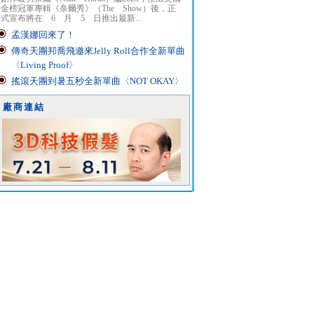
金榜冠軍專輯《奈爾秀》（The Show）後，正
式宣布將在 6 月 5 日推出最新...
孟漢娜回來了！
傳奇天團邦喬飛邀來Jelly Roll合作全新單曲
〈Living Proof〉
搖滾天團到暑五秒全新單曲〈NOT OKAY〉
廠商連結