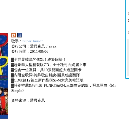
歌手：
Super Junior
發行公司：愛貝克思 / avex
發行時間：2011/09/06
▓全世界韓流的焦點！終於回歸！
▓超豪華大型精裝版CD，全十種封面絢麗上市
▓包含十位團員，共10張雙面超大造型圖卡
▓內附全歌詞中譯/歌曲解說/團員感謝翻譯
▓CD收錄12首全新作品與SJ-M太完美韓語版
▓特別推薦&#34;SJ FUNKY&#34;三部曲完結篇，冠軍單曲《Mr.
Simple》
資料來源：愛貝克思