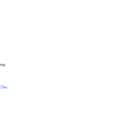
ung
The