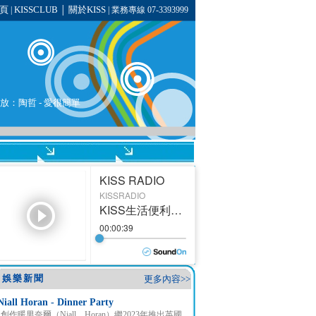
頁
KISSCLUB
關於KISS
|
│
| 業務專線 07-3393999
播放：
陶哲
-
愛很簡單
娛樂新聞
更多內容>>
Niall Horan - Dinner Party
創作暖男奈爾（Niall Horan）繼2023年推出英國