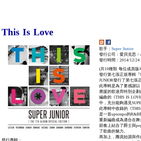
This Is Love
歌手：
Super Junior
發行公司：愛貝克思 / a
發行時間：2014/12/24
(共10種類 每位成員
發行第七張正規專輯『M
JUNIOR發行了第七張正
此專輯是為了要感謝以『
應援的歌迷而特別企劃
編曲的《THIS IS LOV
中，充分能夠遇見SUPE
此專輯中收錄的《THIS
是一首uptempo的
重新編曲成為適合在舞台
節奏上結合了爵士與po
了歌曲的魅力。
再加上，團員始源與作曲團
發行專輯：