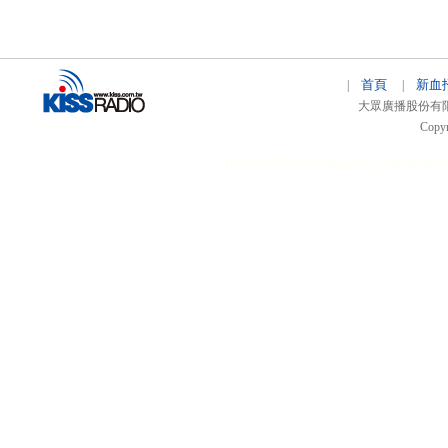
首頁
新血
|
|
大眾廣播股份有限公司 
Copyr
51relaw
300714
nfc tag
smart card smart
hi