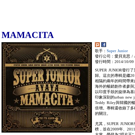
MAMACITA
歌手：
Super Junior
發行公司：愛貝克思 / a
發行時間：2014/10/09
SUPER JUNIOR
歸。這次的專輯是繼2012年
相隔約兩年的時間帶來的
海外的暢銷創作者參與其
以印度手鼓的旋律為基
印象深刻的urban new
Teddy Riley與韓國
倍增。專輯還收錄了多
的關注。
尤其，SUPER JU
榜，並在2009年、20
大賞，榮登為“唱片王”