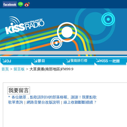
首頁
>
留言板
> 大眾廣播(南部地區)FM99.9
我要留言
* 各位聽眾，點歌請到DJ的部落格喔。謝謝！
我要點歌
歌單查詢
|
網路音樂台改版說明
|
線上收聽斷斷續續 ?