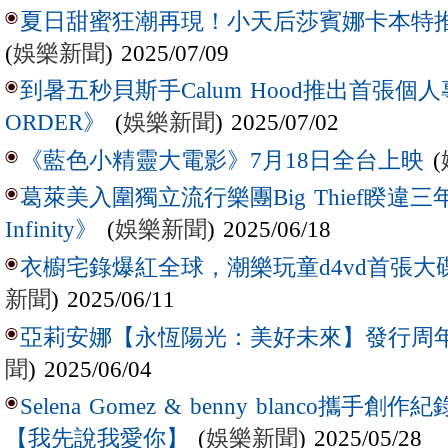
夏日甜蜜狂潮再現！小天后莎賓娜卡本特推出全
(
娛樂新聞
) 2025/07/09
到暑五秒貝斯手Calum Hood推出首張個人專輯
(
娛樂新聞
) 2025/07/02
ORDER》
(
《藍色小精靈大電影》7月18日全台上映
葛萊美入圍獨立流行樂團Big Thief睽違三
(
娛樂新聞
) 2025/06/18
Infinity》
衣櫥宅錄爆紅全球，潮樂玩童d4vd首張
新聞
) 2025/06/11
亞莉安娜【永恆陽光：美好未來】發行周
聞
) 2025/06/04
Selena Gomez & benny blanco
(
娛樂新聞
) 2025/05/28
【我先說我愛你】