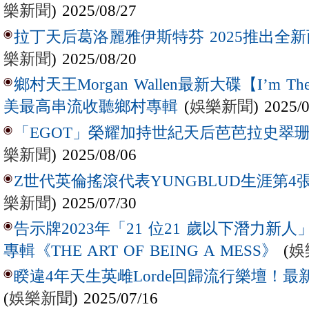
樂新聞
) 2025/08/27
拉丁天后葛洛麗雅伊斯特芬 2025推出全新西
樂新聞
) 2025/08/20
鄉村天王Morgan Wallen最新大碟【I’m The
(
娛樂新聞
) 2025/
美最高串流收聽鄉村專輯
「EGOT」榮耀加持世紀天后芭芭拉史翠珊 
樂新聞
) 2025/08/06
Z世代英倫搖滾代表YUNGBLUD生涯第4張
樂新聞
) 2025/07/30
告示牌2023年「21 位21 歲以下潛力新人」Laur
(
娛
專輯《THE ART OF BEING A MESS》
睽違4年天生英雌Lorde回歸流行樂壇！最新
(
娛樂新聞
) 2025/07/16