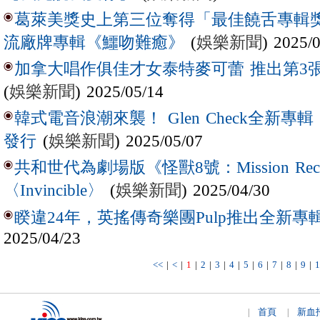
葛萊美獎史上第三位奪得「最佳饒舌專輯獎
(
娛樂新聞
) 2025/
流廠牌專輯《鱷吻難癒》
加拿大唱作俱佳才女泰特麥可蕾 推出第3
(
娛樂新聞
) 2025/05/14
韓式電音浪潮來襲！ Glen Check全新專輯
(
娛樂新聞
) 2025/05/07
發行
共和世代為劇場版《怪獸8號：Mission R
(
娛樂新聞
) 2025/04/30
〈Invincible〉
睽違24年，英搖傳奇樂團Pulp推出全新專輯
2025/04/23
<<
|
<
|
1
|
2
|
3
|
4
|
5
|
6
|
7
|
8
|
9
|
1
首頁
新血
|
|