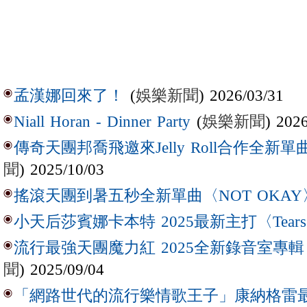
(
娛樂新聞
) 2026/03/31
孟漢娜回來了！
(
娛樂新聞
) 202
Niall Horan - Dinner Party
傳奇天團邦喬飛邀來Jelly Roll合作全新單曲〈L
聞
) 2025/10/03
搖滾天團到暑五秒全新單曲〈NOT OKAY
小天后莎賓娜卡本特 2025最新主打〈Tear
流行最強天團魔力紅 2025全新錄音室專輯【Lov
聞
) 2025/09/04
「網路世代的流行樂情歌王子」康納格雷最新作