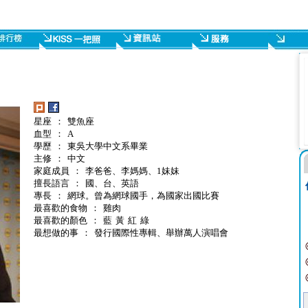
星座 ： 雙魚座
血型 ： A
學歷 ： 東吳大學中文系畢業
主修 ： 中文
家庭成員 ： 李爸爸、李媽媽、1妹妹
擅長語言 ： 國、台、英語
專長 ： 網球。曾為網球國手，為國家出國比賽
最喜歡的食物 ： 雞肉
最喜歡的顏色 ： 藍 黃 紅 綠
最想做的事 ： 發行國際性專輯、舉辦萬人演唱會