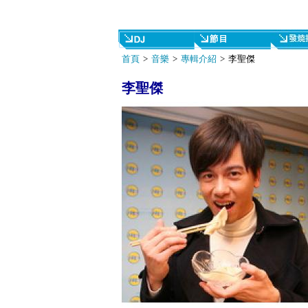
首頁
>
音樂
>
專輯介紹
> 李聖傑
李聖傑