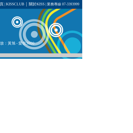
頁
KISSCLUB
關於KISS
|
│
| 業務專線 07-3393999
播放：黃旭 - 愛你3000