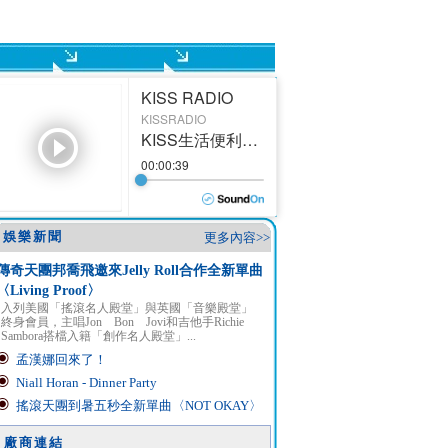
娛樂新聞
更多內容>>
傳奇天團邦喬飛邀來Jelly Roll合作全新單曲
〈Living Proof〉
入列美國「搖滾名人殿堂」與英國「音樂殿堂」
終身會員，主唱Jon Bon Jovi和吉他手Richie
Sambora搭檔入籍「創作名人殿堂」...
孟漢娜回來了！
Niall Horan - Dinner Party
搖滾天團到暑五秒全新單曲〈NOT OKAY〉
廠商連結