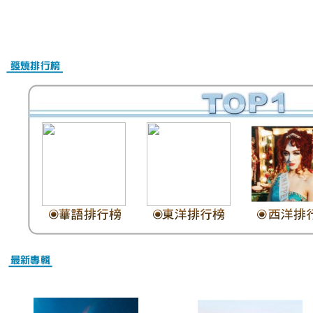
Nike Air Max Online Shop
Christian Louboutin Schuhe Outlet
Christian Louboutin Schuhe Damen
Christian Louboutin outlet
Nike Air Max Kaufen Schweiz
Billig Nike Air Max