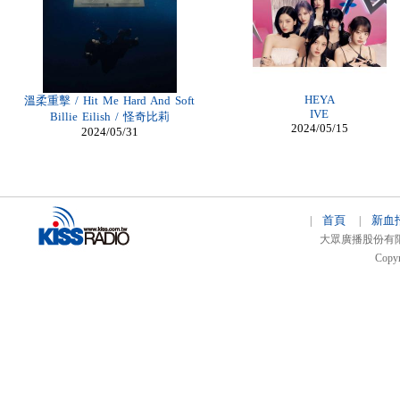
Billig Christian Louboutin
billige moncler jacken zürich
billiga air max herr
Louboutin Shoes Outlet
Moncler Jas heren
Cheap Louboutin Ankle Boots
moncler Online Kaufen
HEYA
溫柔重擊 / Hit Me Hard And Soft
IVE
Billie Eilish / 怪奇比莉
2024/05/15
2024/05/31
首頁
新血
|
|
大眾廣播股份有限公司 
Copyr