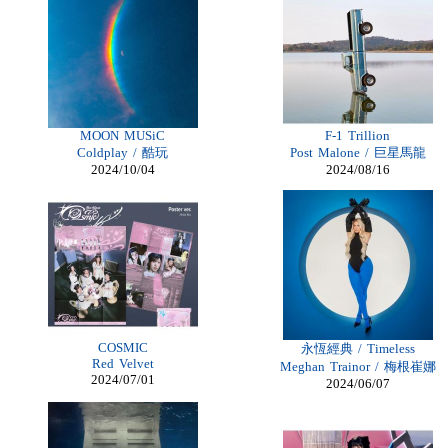
Billiga Nike
Billiga Moncler Jacka
Longchamp Pas Cher
Billiga Nike Air Max
moncler online shop
cheap mbt shoes
moncler jas heren
billig adidas yeezy
longchamp outlet uk
MOON MUSiC
F-1 Trillion
Cheap Longchamp Bags
Coldplay / 酷玩
Post Malone / 巨星馬龍
Christian Louboutin Homme pas cher
2024/10/04
2024/08/16
cheap Lace Front Wigs
Nike Billig
moncler Daunenmantel damen
Moncler Jacken Herren
Billig Moncler dam
Billig moncler
Louboutin Schuhe Outlet
Christian Louboutin Schuhe Kaufen
louboutin schuhe sale
Billig Christian Louboutin Schuhe
louboutin Schuhe Shop
COSMIC
永恆經典 / Timeless
Damen Moncler Jacken
Red Velvet
Meghan Trainor / 梅根崔娜
Christian Louboutin Online Shop
2024/07/01
2024/06/07
Adidas Online Shop Schweiz
Longchamp pliage pas cher
moncler outlet zürich
Günstige Nike Air Max