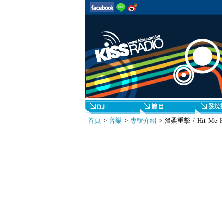
首頁
>
音樂
>
專輯介紹
> 溫柔重擊 / Hit Me Ha