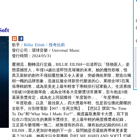
oft
歌手：
Billie Eilish / 怪奇比莉
發行公司：環球音樂 / Universal Music
發行時間：2024/05/31
覆潮流，翻轉流行定義，BILLIE EILISH一出道即以「怪物新人」姿
態震撼世人，年僅14歲出道即預見璀璨的未來。她的魔性歌喉，怪
異又新鮮的創作不僅顛覆想像又令人著迷，突破傳統界限，塑造出獨
樹一幟的品牌形象，迅速征服全球新世代樂迷的心。累積全球5百萬
張專輯銷售，成為英美史上最年輕拿下專輯排行冠軍藝人。生涯累積
9首破10億收聽單曲，成為全球各大音樂獎項常勝軍，至今抱走9座
葛萊美獎肯定，成為史上同屆獲得「年度製作」、「年度專輯」、
「年度歌曲」以及「最佳新人」四大獎最年輕、也是首位獲此榮耀的
女歌手。分別替電影【007：生死交戰】、【芭比】撰寫“No Time
To Die”和“What Was I Made For?”，兩度贏取奧斯卡大獎，寫下首
位在21世紀出生的奧斯卡獎得主、史上最年輕的兩度獲獎者紀錄，
立足當今樂壇獨一無二、絕無僅有的存在。擁有如此紀錄的BILLIE
EILISH，眾人更加好奇她的下一步，疑問她是否還能再帶來更多驚
喜？2024年，她再次以全新專輯【HIT ME HARD AND SOFT】打破