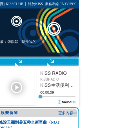
頁
KISSCLUB
關於KISS
|
│
| 業務專線 07-3393999
播放：
張靚穎
-
我是我的
娛樂新聞
更多內容>>
搖滾天團到暑五秒全新單曲〈NOT