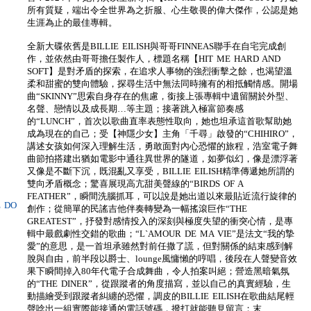
所有質疑，端出令全世界為之折服、心生敬畏的偉大傑作，公認是她
生涯為止的最佳專輯。
全新大碟依舊是BILLIE EILISH與哥哥FINNEAS聯手在自宅完成創
作，並依然由哥哥擔任製作人，標題名稱【HIT ME HARD AND
SOFT】是對矛盾的探索，在追求人事物的強烈衝擊之餘，也渴望溫
柔和甜蜜的雙向體驗，探尋生活中無法同時擁有的相抵觸情感。開場
曲“SKINNY”思索自身存在的焦慮，銜接上張專輯中遺留關於外型、
名聲、戀情以及成長期…等主題；接著跳入極富節奏感
的“LUNCH”，首次以歌曲直率表態性取向，她也坦承這首歌幫助她
成為現在的自己；受【神隱少女】主角「千尋」啟發的“CHIHIRO”，
講述女孩如何深入理解生活，勇敢面對內心恐懼的旅程，浩室電子舞
曲節拍搭建出猶如電影中通往異世界的隧道，如夢似幻，像是漂浮著
又像是不斷下沉，既混亂又享受，BILLIE EILISH精準傳遞她所謂的
雙向矛盾概念；驚喜展現高亢甜美聲線的“BIRDS OF A
FEATHER”，瞬間洗腦抓耳，可以說是她出道以來最貼近流行旋律的
E DO
創作；從簡單的民謠吉他伴奏轉變為一幅搖滾巨作“THE
GREATEST”，抒發對感情投入的深刻與極度失望的衝突心情，是專
輯中最戲劇性交錯的歌曲；“L`AMOUR DE MA VIE”是法文“我的摯
愛”的意思，是一首坦承雖然對前任撒了謊，但對關係的結束感到解
脫與自由，前半段以爵士、lounge風慵懶的哼唱，後段在人聲變音效
果下瞬間掉入80年代電子合成舞曲，令人拍案叫絕；營造黑暗氣氛
的“THE DINER”，從跟蹤者的角度描寫，並以自己的真實經驗，生
動描繪受到跟蹤者糾纏的恐懼，調皮的BILLIE EILISH在歌曲結尾輕
聲唸出一組實際能接通的電話號碼，撥打就能聽見留言；末