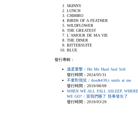
SKINNY
LUNCH
CHIHIRO
BIRDS OF A FEATHER
WILDFLOWER
THE GREATEST
L`AMOUR DE MA VIE
THE DINER
BITTERSUITE
BLUE
發行專輯：
溫柔重擊 / Hit Me Hard And Soft
發行時間：2024/05/31
不要對我笑 / don&#39;t smile at me
發行時間：2019/08/09
WHEN WE ALL FALL ASLEEP, WHER
WE GO? / 當我們睡了 怪事發生了
發行時間：2019/03/29