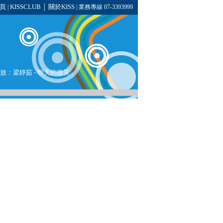
頁
KISSCLUB
關於KISS
|
│
| 業務專線 07-3393999
在播放：梁靜茹 - 明天的微笑