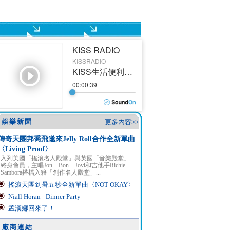
娛樂新聞
更多內容>>
傳奇天團邦喬飛邀來Jelly Roll合作全新單曲
〈Living Proof〉
入列美國「搖滾名人殿堂」與英國「音樂殿堂」
終身會員，主唱Jon Bon Jovi和吉他手Richie
Sambora搭檔入籍「創作名人殿堂」...
搖滾天團到暑五秒全新單曲〈NOT OKAY〉
Niall Horan - Dinner Party
孟漢娜回來了！
廠商連結