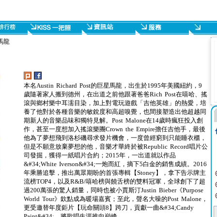
星馬龍
本名Austin Richard Post的巨星馬龍，出生於1995年美國紐約，9
歲隨著家人搬到德州，在出道之前他跟著爸爸Rich Post在嘻哈、搖
滾與鄉村樂中耳濡目染，加上對電玩遊戲「吉他英雄」的熱愛，培
養了他對於各種音樂的敏銳度和高超嗅覺，也間接塑造出他超越同
期新人的音樂品味和獨特見解。Post Malone在14歲時瘋狂投入創
作，甚至一度想加入搖滾樂團Crown the Empire擔任吉他手，最後
他為了夢想飛到洛杉磯尋求發片機會，一度曾經窮到只能睡衣櫃，
但是不願意放棄夢想的他，音樂才華終於被Republic Record唱片公
司發掘，獲得一紙唱片合約；2015年，一出道就以作品
&#34;White Iverson&#34;一炮而紅，摘下5白金的銷售成績。2016
年乘勝追擊，推出萬眾期盼的首張專輯【Stoney】，拿下告示牌主
流榜TOP4，以及R&B/嘻哈榜與饒舌榜的雙料冠軍，全球創下了超
過200萬張的驚人銷量，同時也被小賈斯汀Justin Bieber《Purpose
World Tour》欽點成為暖場嘉賓；至此，聲名大噪的Post Malone，
更受邀替年度鉅片【玩命關頭8】跨刀，貢獻一曲&#34;Candy
Paint&#34;，將歌唱生涯推向巔峰。