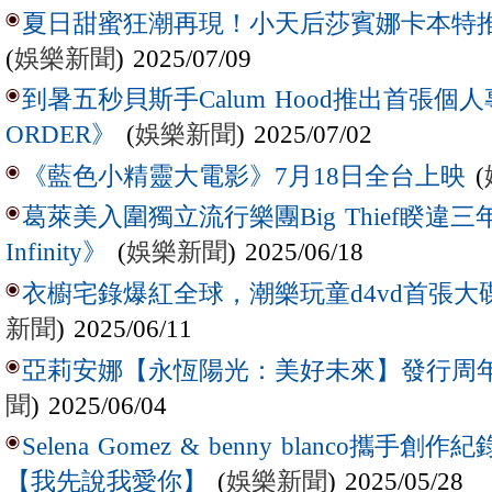
夏日甜蜜狂潮再現！小天后莎賓娜卡本特推出全
(
娛樂新聞
) 2025/07/09
到暑五秒貝斯手Calum Hood推出首張個人專輯
(
娛樂新聞
) 2025/07/02
ORDER》
(
《藍色小精靈大電影》7月18日全台上映
葛萊美入圍獨立流行樂團Big Thief睽違三
(
娛樂新聞
) 2025/06/18
Infinity》
衣櫥宅錄爆紅全球，潮樂玩童d4vd首張
新聞
) 2025/06/11
亞莉安娜【永恆陽光：美好未來】發行周
聞
) 2025/06/04
Selena Gomez & benny blanco
(
娛樂新聞
) 2025/05/28
【我先說我愛你】