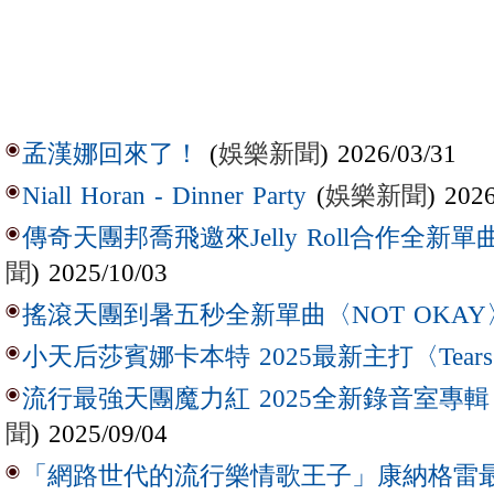
(
娛樂新聞
) 2026/03/31
孟漢娜回來了！
(
娛樂新聞
) 202
Niall Horan - Dinner Party
傳奇天團邦喬飛邀來Jelly Roll合作全新單曲〈L
聞
) 2025/10/03
搖滾天團到暑五秒全新單曲〈NOT OKAY
小天后莎賓娜卡本特 2025最新主打〈Tear
流行最強天團魔力紅 2025全新錄音室專輯【Lov
聞
) 2025/09/04
「網路世代的流行樂情歌王子」康納格雷最新作