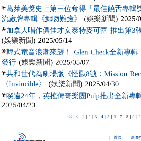
葛萊美獎史上第三位奪得「最佳饒舌專輯獎
(
娛樂新聞
) 2025/
流廠牌專輯《鱷吻難癒》
加拿大唱作俱佳才女泰特麥可蕾 推出第3
(
娛樂新聞
) 2025/05/14
韓式電音浪潮來襲！ Glen Check全新專輯
(
娛樂新聞
) 2025/05/07
發行
共和世代為劇場版《怪獸8號：Mission R
(
娛樂新聞
) 2025/04/30
〈Invincible〉
睽違24年，英搖傳奇樂團Pulp推出全新專輯
2025/04/23
<<
|
<
|
1
|
2
|
3
|
4
|
5
|
6
|
7
|
8
|
9
|
1
首頁
新血
|
|