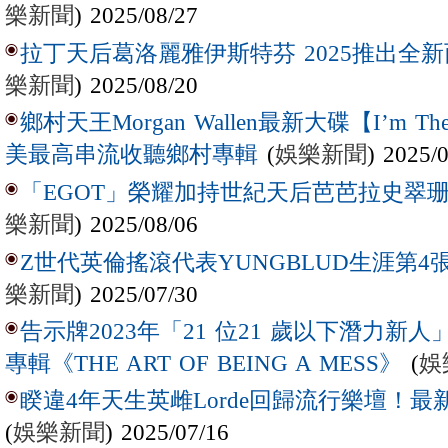
樂新聞
) 2025/08/27
拉丁天后葛洛麗雅伊斯特芬 2025推出全新西
樂新聞
) 2025/08/20
鄉村天王Morgan Wallen最新大碟【I’m The
(
娛樂新聞
) 2025/
美最高串流收聽鄉村專輯
「EGOT」榮耀加持世紀天后芭芭拉史翠珊 
樂新聞
) 2025/08/06
Z世代英倫搖滾代表YUNGBLUD生涯第4張
樂新聞
) 2025/07/30
告示牌2023年「21 位21 歲以下潛力新人」Laur
(
娛
專輯《THE ART OF BEING A MESS》
睽違4年天生英雌Lorde回歸流行樂壇！最新
(
娛樂新聞
) 2025/07/16