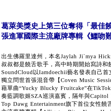
葛萊美獎史上第三位奪得「最佳饒
張進軍國際主流廠牌專輯《鱷吻
出生佛羅里達州，本名Jaylah Ji`mya Hic
叔叔都是饒舌歌手，高中時期開始寫詩和饒
SoundCloud以Iamdoechii藝名發表自己首
獨立問世首張混音帶【Coven Music Sessio
藉單曲“Yucky Blucky Fruitcake”在
奏藍調歌姬SZA巡演嘉賓，隔年與Capitol 
Top Dawg Entertainment旗下首