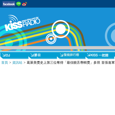
首頁
>
資訊站
> 葛萊美獎史上第三位奪得「最佳饒舌專輯獎」多琪 首張進