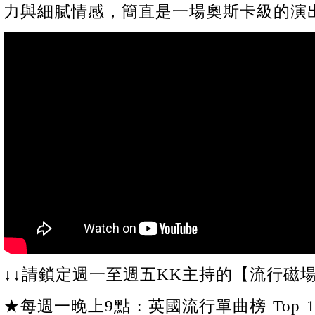
力與細膩情感，簡直是一場奧斯卡級的演
↓↓請鎖定週一至週五KK主持的【流行磁場
★每週一晚上9點 : 英國流行單曲榜 Top 1