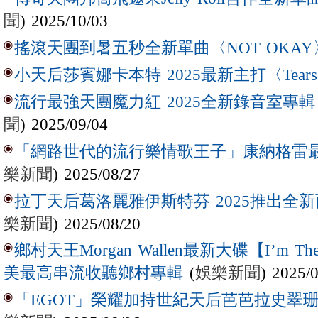
聞
) 2025/10/03
搖滾天團到暑五秒全新單曲〈NOT OKAY
小天后莎賓娜卡本特 2025最新主打〈Tear
流行最強天團魔力紅 2025全新錄音室專輯【Lov
聞
) 2025/09/04
「網路世代的流行樂情歌王子」康納格雷最新作
樂新聞
) 2025/08/27
拉丁天后葛洛麗雅伊斯特芬 2025推出全新西
樂新聞
) 2025/08/20
鄉村天王Morgan Wallen最新大碟【I’m The
(
娛樂新聞
) 2025/
美最高串流收聽鄉村專輯
「EGOT」榮耀加持世紀天后芭芭拉史翠珊 