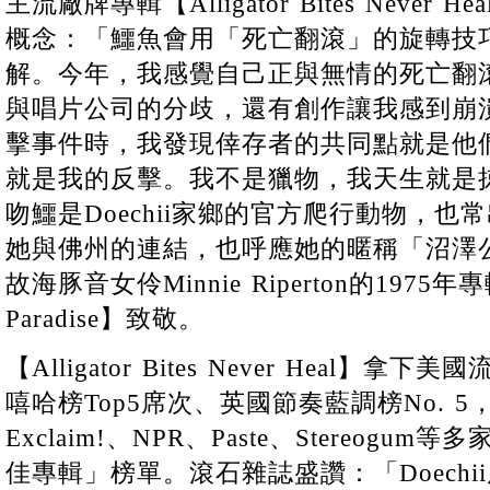
主流廠牌專輯【Alligator Bites Never 
概念：「鱷魚會用「死亡翻滾」的旋轉技
解。今年，我感覺自己正與無情的死亡翻
與唱片公司的分歧，還有創作讓我感到崩
擊事件時，我發現倖存者的共同點就是他
就是我的反擊。我不是獵物，我天生就是
吻鱷是Doechii家鄉的官方爬行動物，
她與佛州的連結，也呼應她的暱稱「沼澤
故海豚音女伶Minnie Riperton的1975年專輯
Paradise】致敬。
【Alligator Bites Never Heal】拿
嘻哈榜Top5席次、英國節奏藍調榜No. 
Exclaim!、NPR、Paste、Stereogu
佳專輯」榜單。滾石雜誌盛讚：「Doech