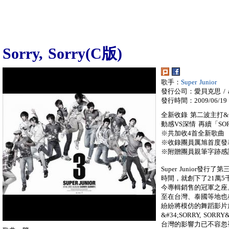
Sorry, Sorry(C版)
歌手：
Super Junior
發行公司：愛貝克思 / a
發行時間：2009/06/19
全新收錄 第二波主打&#34
動感VS深情 再續「SOR
※共加收4首全新歌曲
※收錄團員厲旭首度發
※附贈團員親筆字跡感
Super Junior發行
時間，就創下了21萬5
今專輯銷售的冠軍之座
至在台灣、泰國等地也
紛紛將模仿的舞蹈影片
&#34;SORRY, SOR
台灣的影響力已不容忽