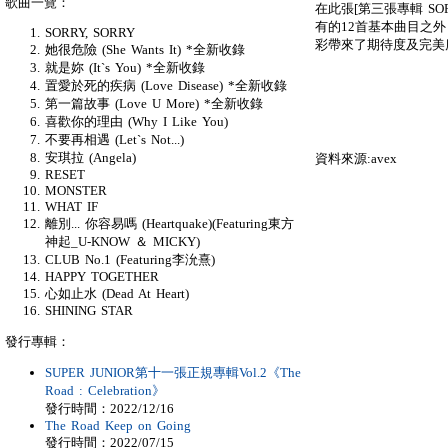
歌曲一覽：
在此張[第三張專輯 SOR
有的12首基本曲目之
SORRY, SORRY
彩帶來了期待度及完美
她很危險 (She Wants It) *全新收錄
就是妳 (It`s You) *全新收錄
置愛於死的疾病 (Love Disease) *全新收錄
第一篇故事 (Love U More) *全新收錄
喜歡你的理由 (Why I Like You)
不要再相遇 (Let`s Not...)
安琪拉 (Angela)
資料來源:avex
RESET
MONSTER
WHAT IF
離別... 你容易嗎 (Heartquake)(Featuring東方
神起_U-KNOW ＆ MICKY)
CLUB No.1 (Featuring李沇熹)
HAPPY TOGETHER
心如止水 (Dead At Heart)
SHINING STAR
發行專輯：
SUPER JUNIOR第十一張正規專輯Vol.2《The
Road : Celebration》
發行時間：2022/12/16
The Road Keep on Going
發行時間：2022/07/15