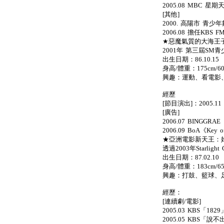
2005.08 MBC
[其他]
2000. 高陽市 青
2006.08 擔任KBS F
★惡魔氣質的大海王子：
2001年 第三屆SM
出生日期：86.10.15
身高/體重：175cm/60
興趣：運動、看電影
經歷
[節目演出]：2005.
[廣告]
2006.07 BINGG
2006.09 BoA《Key
★亞洲電影新天王：始源
透過2003年Starlight 
出生日期：87.02.10
身高/體重：183cm/65
興趣：打鼓、籃球、
經歷：
[連續劇/電影]
2005.03 KBS「1
2005.05 KBS「