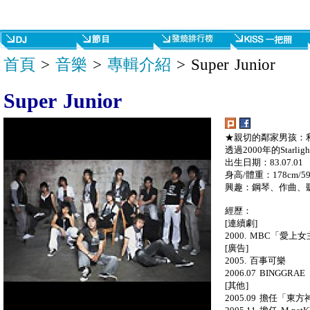
首頁
>
音樂
>
專輯介紹
> Super Junior
Super Junior
★親切的鄰家男孩：利特 
透過2000年的Starligh
出生日期：83.07.01
身高/體重：178cm/59
興趣：鋼琴、作曲、
經歷：
[連續劇]
2000. MBC「愛上
[廣告]
2005. 百事可樂
2006.07 BINGG
[其他]
2005.09 擔任「東方