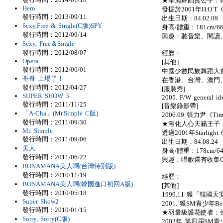
★華麗舞蹈貴公子：韓庚
Hero
發掘於2001年H.O.T
發行時間：2013/09/11
出生日期：84.02.09
Sexy,Free & Single(C版)SPY
身高/體重：181cm/66
發行時間：2012/09/14
興趣：聽音樂、閱讀
Sexy, Free＆Single
發行時間：2012/08/07
經歷：
Opera
[其他]
發行時間：2012/06/01
中國少數民族舞蹈大
哥哥 上場了！
在香港、台灣、澳門
發行時間：2012/04/27
[服裝秀]
SUPER SHOW 3
2005. F/W general i
發行時間：2011/11/25
[音樂錄影帶]
「A-Cha」(Mr.Simple C版)
2006.09 張力尹《Ti
發行時間：2011/09/30
★溶化人心天籟王子：藝
Mr. Simple
透過2001年Starlight 
發行時間：2011/09/06
出生日期：84.08.24
美人
身高/體重：178cm/64
發行時間：2011/06/22
興趣：唱歌還有收集C
BONAMANA美人啊(台灣特別版)
發行時間：2010/11/19
經歷：
BONAMANA美人啊(韓國進口初回A版)
[其他]
發行時間：2010/05/18
1999.11 獲「韓
Super Show2
2001. 獲SM青少年
發行時間：2010/01/15
★羽量級護花使者：強仁 
Sorry, Sorry(C版)
2002年 第四屆SM青