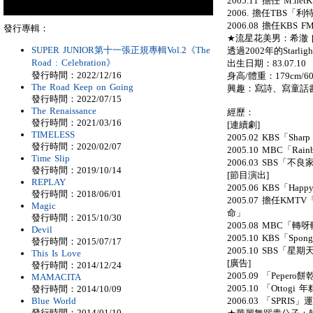
2005.11 擔任 M.n
2006. 擔任TBS「
2006.08 擔任KBS F
發行專輯：
★流星花美男：希澈 [H
SUPER JUNIOR第十一張正規專輯Vol.2《The
透過2002年的Starligh
Road : Celebration》
出生日期：83.07.10
發行時間：2022/12/16
身高/體重：179cm/60
The Road Keep on Going
興趣：寫詩、寫童話
發行時間：2022/07/15
The Renaissance
經歷：
發行時間：2021/03/16
[連續劇]
TIMELESS
2005.02 KBS「Sharp
發行時間：2020/02/07
2005.10 MBC「Rain
Time Slip
2006.03 SBS「不
發行時間：2019/10/14
[節目演出]
REPLAY
2005.06 KBS「Happy
發行時間：2018/06/01
2005.07 擔任KMT
Magic
命」
發行時間：2015/10/30
2005.08 MBC「轉呀
Devil
2005.10 KBS「Spon
發行時間：2015/07/17
2005.10 SBS「星期
This Is Love
[廣告]
發行時間：2014/12/24
2005.09 「Pepero
MAMACITA
2005.10 「Ottogi
發行時間：2014/10/09
2006.03 「SPRIS
Blue World
發行時間：2014/01/10