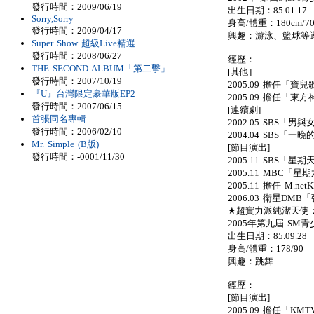
發行時間：2009/06/19
出生日期：85.01.17
Sorry,Sorry
身高/體重：180cm/70
發行時間：2009/04/17
興趣：游泳、籃球等
Super Show 超級Live精選
發行時間：2008/06/27
經歷：
THE SECOND ALBUM「第二擊」
[其他]
發行時間：2007/10/19
2005.09 擔任「
『U』台灣限定豪華版EP2
2005.09 擔任「東方
發行時間：2007/06/15
[連續劇]
首張同名專輯
2002.05 SBS「男與
發行時間：2006/02/10
2004.04 SBS「
Mr. Simple (B版)
[節目演出]
發行時間：-0001/11/30
2005.11 SBS「星期
2005.11 MBC「
2005.11 擔任 M.ne
2006.03 衛星DM
★超實力派純潔天使：神童
2005年第九屆 SM
出生日期：85.09.28
身高/體重：178/90
興趣：跳舞
經歷：
[節目演出]
2005.09 擔任「KMTV