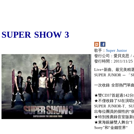
SUPER SHOW 3
歌手：
Super Junior
發行公司：愛貝克思 / a
發行時間：2011/11/25
Live+新曲。最完美精
SUPER JUNIOR ─ 「
一次收錄 全部熱門單
★雙CD37首超過142
★不僅收錄了SJ在演唱
SUPER JUNIOR-T
出每位團員的個性的“
★特別推薦錄音室版新曲 包
★東海銀赫雙人舞台“I Wan
Sorry”和“金錢世界“