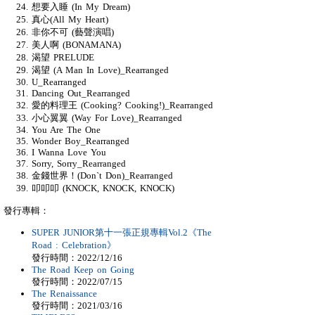
想要入睡 (In My Dream)
真心(All My Heart)
非你不可 (藝聲演唱)
美人啊 (BONAMANA)
渴望 PRELUDE
渴望 (A Man In Love)_Rearranged
U_Rearranged
Dancing Out_Rearranged
愛的料理王 (Cooking? Cooking!)_Rearranged
小心翼翼 (Way For Love)_Rearranged
You Are The One
Wonder Boy_Rearranged
I Wanna Love You
Sorry, Sorry_Rearranged
金錢世界！(Don`t Don)_Rearranged
叩叩叩 (KNOCK, KNOCK, KNOCK)
發行專輯：
SUPER JUNIOR第十一張正規專輯Vol.2《The
Road : Celebration》
發行時間：2022/12/16
The Road Keep on Going
發行時間：2022/07/15
The Renaissance
發行時間：2021/03/16