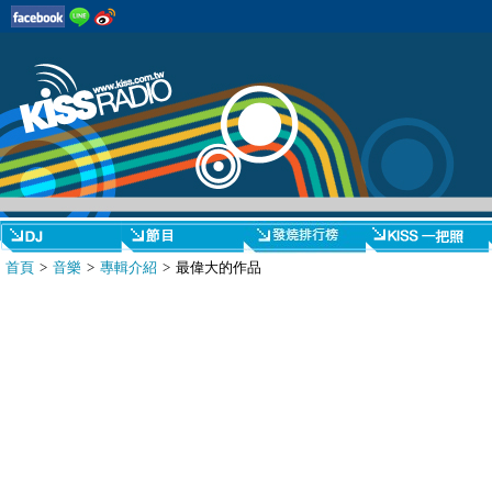
首頁
>
音樂
>
專輯介紹
> 最偉大的作品