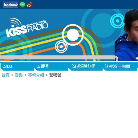
首頁
>
音樂
>
專輯介紹
> 驚嘆號