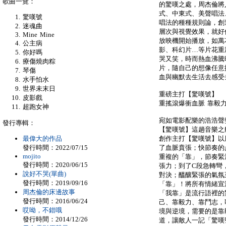
歌曲一覽：
的驚嘆之處，周杰倫將
式、中東式、美聲唱法、
驚嘆號
唱法的種種規則論，創
迷魂曲
層次與視覺效果，就好
Mine Mine
放映機開始播放，如萬
公主病
影、科幻片…等片花重
你好嗎
哭又笑，時而熱血沸騰
療傷燒肉粽
片，隨自己的想像任意
琴傷
血與幽默去生活去感受
水手怕水
世界未末日
重磅主打【驚嘆號】
皮影戲
重搖滾爆衝血脈 靠毅
超跑女神
宛如電影配樂的浩浩聲
發行專輯：
【驚嘆號】這趟音樂之
最偉大的作品
創作主打【驚嘆號】以
發行時間：2022/07/15
了血脈賁張；快節奏的
mojito
重複的「靠」，節奏緊
發行時間：2020/06/15
張力；到了C段急轉彎
說好不哭(單曲)
對決；醞釀緊張的氣氛
發行時間：2019/09/16
「靠」！將所有情緒宣
周杰倫的床邊故事
「我靠」是流行語裡的
發行時間：2016/06/24
己、靠毅力、靠鬥志，
哎呦，不錯哦
境與逆境，需要的是靠
發行時間：2014/12/26
道，讓敵人一記「驚嘆