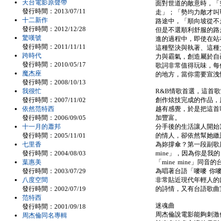
天台電影原聲帶
面對世道的敵意時，「
發行時間：2013/07/11
走」；「勢均力敵才叫
十二新作
路途中，「順向坡從不
發行時間：2012/12/28
但是不選順利舒服的路
驚嘆號
進的過程中，即使在站
發行時間：2011/11/11
這種堅決與執著、這種
跨時代
力與霸氣，創造屬於自
發行時間：2010/05/17
歌詞非常值得玩味，每
魔杰座
的地方，當你需要宣洩
發行時間：2008/10/13
我很忙
R&B情歌首選，這首
發行時間：2007/11/02
創作炫技完成的作品，
依然范特西
越有感覺，於是把這首歌完
發行時間：2006/09/05
加豐富。
十一月的蕭邦
分手後的生活讓人開始
發行時間：2005/11/01
的情人，卻依然幫她繳
七里香
為妳撐傘？第一段副歌用英文唱
發行時間：2004/08/03
mine」，因為你是我的
葉惠美
「mine mine」
發行時間：2003/07/29
為唱著台語「嘜嘜 你
八度空間
非常貼近現代年輕人的
發行時間：2002/07/19
的詩情，又有台語歌曲宣
范特西
迷魂曲
發行時間：2001/09/18
周杰倫說電影能夠刺激
周杰倫同名專輯