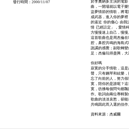
於李奧納多主演的電影
發行時間：2000/11/07
曲，一開場就以電子樂
盜夢情節的情歌，將電
成武器，進入你的夢裡
的逼近 你的傷心 由我
情 已經註定」，愛情
方慢慢迷上自己，慢慢
這首歌曲也是周杰倫在
腔，鼻腔共鳴的海島式唱
詭譎的感覺；副歌轉變
足；杰倫玩得盡興，大
你好嗎
寂寞的分手情歌，這是
聲，只有鋼琴和絃樂，
忘了向前的人，努力假
寞，陪你的是誰呢？這
寞，彷彿每個問句都飄
作。歌詞由兩位專輯製
歌曲的淡淡哀愁，卻能
共鳴因此而入選的佳作
資料來源：杰威爾