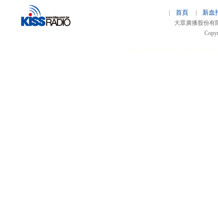
首頁
新血
|
|
大眾廣播股份有限公司 
Copyr
51relaw
300714
nfc tag
smart card 