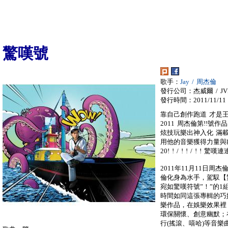
驚嘆號
歌手：
Jay / 周杰倫
發行公司：杰威爾 / JVR
發行時間：2011/11/11
靠自己創作跑道 才是
2011 周杰倫第!!號
炫技玩樂出神入化 滿載
用他的音樂獲得力量與
20! ! / ! ! / ! !
2011年11月11日
倫化身為水手，駕馭【
宛如驚嘆符號”！”的
時間如同這張專輯的巧
樂作品，在娛樂效果裡
環保關懷、創意幽默；在
行(搖滾、嘻哈)等音