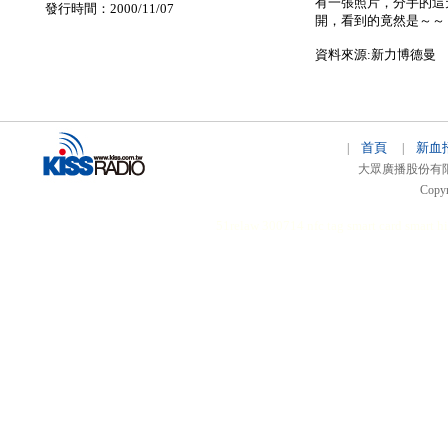
有一張照片，分手的這
發行時間：2000/11/07
開，看到的竟然是～～「Jay
資料來源:新力博德曼
首頁
新血
|
|
大眾廣播股份有限公司 
Copyr
51relaw
300714
nfc tag
smart card smart
hi