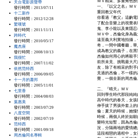
ＭＶ精采、多重角色扮
天台電影原聲帶
一、『以父之名』ＭＶ
發行時間：2013/07/11
重回教父年代
十二新作
你看過『教父』這齣電
發行時間：2012/12/28
了配合音樂上的視覺表
驚嘆號
鬼、李小龍以及東隱忍
發行時間：2011/11/11
ＭＶ中，杰倫化身為義
跨時代
遠至義大利實地拍攝，
發行時間：2010/05/17
奇，一間中國餐廳，華
魔杰座
成為教父的義子，在黑
發行時間：2008/10/13
杰倫如何用心的將殺手
我很忙
前所未見、挑戰最大尺
發行時間：2007/11/02
友，除了有精采的對手
依然范特西
見過的杰倫，不一樣的
發行時間：2006/09/05
覺，一個全新的周杰倫
十一月的蕭邦
發行時間：2005/11/01
二、『晴天』ＭＶ
七里香
回到學生時代那段純純
發行時間：2004/08/03
高中時代的春天，女孩
葉惠美
伸手拔了男孩外套上的
發行時間：2003/07/29
倫；夏天的時候，她慢
八度空間
時候，兩個人終於如願
發行時間：2002/07/19
樂時光短暫，因為杰倫
范特西
況，分隔兩地的愛情總
發行時間：2001/09/18
這段相戀的過程中，女
周杰倫同名專輯