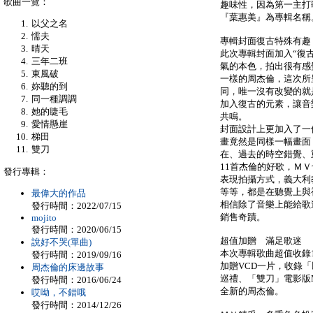
歌曲一覽：
趣味性，因為第一主打
『葉惠美』為專輯名稱
以父之名
懦夫
專輯封面復古特殊有趣
晴天
此次專輯封面加入“復
三年二班
氣的本色，拍出很有感
東風破
一樣的周杰倫，這次所
妳聽的到
同，唯一沒有改變的就
同一種調調
加入復古的元素，讓音
她的睫毛
共鳴。
愛情懸崖
封面設計上更加入了一
梯田
畫竟然是同樣一幅畫面
雙刀
在、過去的時空錯覺、
11首杰倫的好歌，Ｍ
發行專輯：
表現拍攝方式，義大利
等等，都是在聽覺上與
最偉大的作品
相信除了音樂上能給歌
發行時間：2022/07/15
銷售奇蹟。
mojito
發行時間：2020/06/15
超值加贈 滿足歌迷
說好不哭(單曲)
本次專輯歌曲超值收錄
發行時間：2019/09/16
加贈VCD一片，收錄
周杰倫的床邊故事
巡禮、「雙刀」電影版
發行時間：2016/06/24
全新的周杰倫。
哎呦，不錯哦
發行時間：2014/12/26