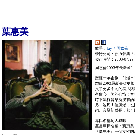
葉惠美
歌手：
Jay / 周杰倫
發行公司：新力音樂 / So
發行時間：2003/07/29
周杰倫2003年最新國語
歷經一年企劃 引爆市
杰倫2003最新專輯
入了更多不同的看法與
有會心一笑的心情；音
時下流行音樂所沒有的
另一波周杰倫風潮，也
想、音樂新成長，都可
專輯名稱耐人尋味
產品專輯名稱：葉惠美
『葉惠美』一個女性的