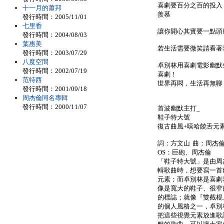
喜劇要百分之百的投入
十一月的蕭邦
羨慕
發行時間：2005/11/01
七里香
讓你開心其實要一點頭
發行時間：2004/08/03
葉惠美
若生活需要微笑請看著
發行時間：2003/07/29
八度空間
卓別林用喜劇電影幽默
發行時間：2002/07/19
喜劇！
范特西
世界再悶，生活再無聊
發行時間：2001/09/18
周杰倫同名專輯
發行時間：2000/11/07
首波幽默主打_
鞋子特大號
復古曲風+嘻哈饒舌元
詞：方文山 曲：周杰倫
OS：巨砲、周杰倫
「鞋子特大號」是由周
輯歌曲時，想要寫一首
元素；而卓別林是喜劇
像是寬大的鞋子、很窄
的標誌；就像『雙截棍
的個人風格之一，卓別
把這些視覺元素放進歌