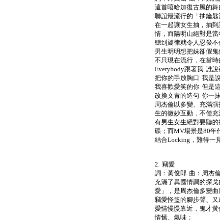
這首嘻哈加復古風的舞
聯誼最流行的「抽鑰匙
在一起讓女生抽，抽到
情，而陽明山絕對是當
聽到旋律就令人忍俊不
男生明明想把妹卻假鬼
不只現在流行，在當時
Everybody跟著我 誰說夜
把你的手放胸口 我是說放
我喜歡愛笑的你 但是這一
改換文青的造句 你一
周杰倫以多變、充滿演
生的微妙互動，不僅充
有男生女生絕對要聽的
碟；而MV場景是80年代
結合Locking，難得
2. 竊愛
詞：黃俊郎 曲：周杰倫
充滿了異國情調的探戈
愛」，是周杰倫多變曲
竊愛怪盜的腳步聲、又
愛情慢慢靠近，鬼才黃
情愫、氣味；