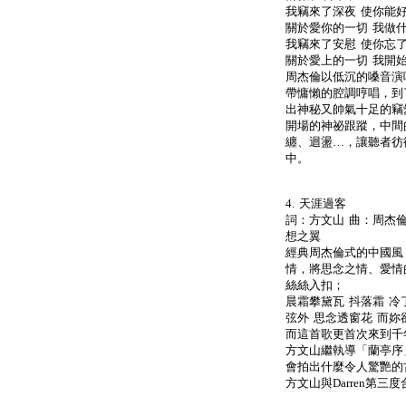
我竊來了深夜 使你能好
關於愛你的一切 我做
我竊來了安慰 使你忘了
關於愛上的一切 我開
周杰倫以低沉的嗓音演
帶慵懶的腔調哼唱，到
出神秘又帥氣十足的竊
開場的神祕跟蹤，中間
纏、迴盪…，讓聽者彷
中。
4. 天涯過客
詞：方文山 曲：周杰倫
想之翼
經典周杰倫式的中國風
情，將思念之情、愛情
絲絲入扣；
晨霜攀黛瓦 抖落霜 冷
弦外 思念透窗花 而
而這首歌更首次來到千
方文山繼執導「蘭亭序
會拍出什麼令人驚艷的
方文山與Darren第