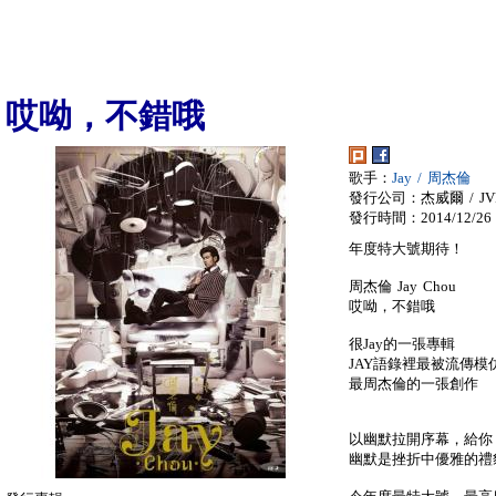
哎呦，不錯哦
歌手：
Jay / 周杰倫
發行公司：杰威爾 / JVR
發行時間：2014/12/26
年度特大號期待！
周杰倫 Jay Chou
哎呦，不錯哦
很Jay的一張專輯
JAY語錄裡最被流傳模
最周杰倫的一張創作
以幽默拉開序幕，給你
幽默是挫折中優雅的禮貌