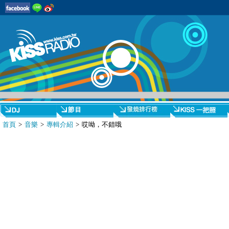
首頁
>
音樂
>
專輯介紹
> 哎呦，不錯哦