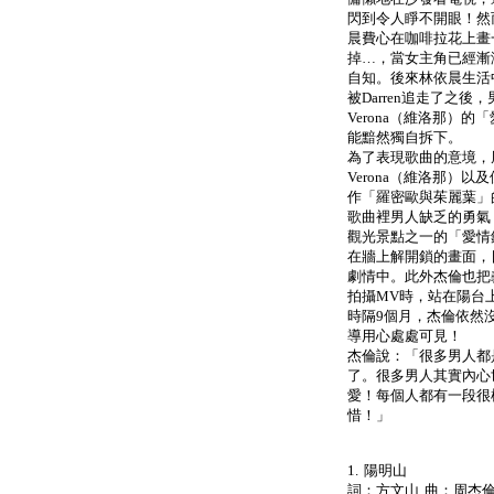
閃到令人睜不開眼！然
晨費心在咖啡拉花上畫
掉…，當女主角已經漸
自知。後來林依晨生活中
被Darren追走了之
Verona（維洛那）
能黯然獨自拆下。
為了表現歌曲的意境，
Verona（維洛那）以
作「羅密歐與茱麗葉」
歌曲裡男人缺乏的勇氣
觀光景點之一的「愛情
在牆上解開鎖的畫面，
劇情中。此外杰倫也把義
拍攝MV時，站在陽台
時隔9個月，杰倫依然
導用心處處可見！
杰倫說：「很多男人都
了。很多男人其實內心
愛！每個人都有一段很
惜！」
1. 陽明山
詞：方文山 曲：周杰倫