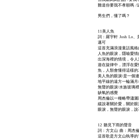
難道你要我不孝順嗎 
男生們，懂了嗎？
11美人魚
詞：羅宇軒 Josh L
邁可
這首充滿浪漫童話風格
人魚的眼淚，隱喻愛情
出深海裡的情境，令人
遊在旋律中，漂浮在愛
魚，人類會懂得這樣的
美人魚的眼淚/是一個
地平線的遠方一輪滿月
無聲的眼淚/水族玻璃
缺氧的感覺
周杰倫以一種略帶瀟灑
緩說著關於愛，關於眼
眼淚，無聲的眼淚，說
12 聽見下雨的聲音
詞：方文山 曲：周杰倫
這首歌是方文山執導的