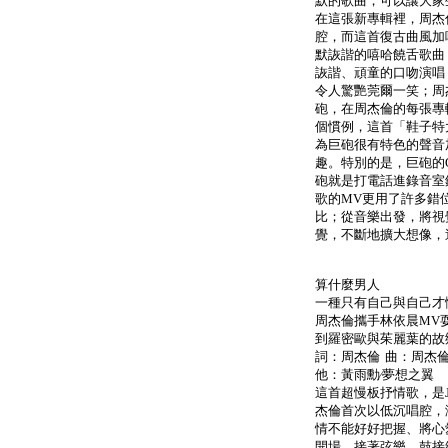
默的歌曲，可以讓大家
在這張新專輯裡，周杰
腔，而這首復古曲風加
默詼諧的嘻哈饒舌歌曲
詼諧、頑童的口吻演唱
令人驚艷莞爾一笑；周
砲，在周杰倫的每張專輯
個慣例，這首「鞋子特大
為巨砲很有特色的聲音加
趣。特別的是，巨砲的O
砲就是打電話進錄音室
歌的MV更用了許多錯
比；從音樂出發，將視
覺，不斷地擴大想像，
算什麼男人
一種只有自己與自己才
周杰倫攜手林依晨MV
到羅密歐與茱麗葉的故鄉
詞：周杰倫 曲：周杰倫
他：黃雨勳∕夢想之翼
這首超慢板抒情歌，是
杰倫首次以低沉唱腔，
情不能好好把握、將心
開場，接著弦樂、鼓接