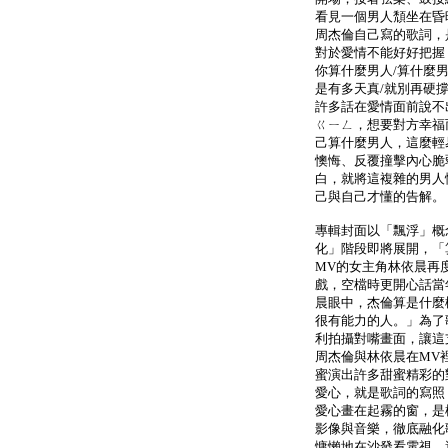
看見一個男人頹坐在昏
周杰倫自己寫的歌詞，
對於愛情不能好好把握
你算什麼男人/算什麼男
是有多天真/就別再硬
許多話在愛情面前說不
ㄍㄧㄥ，想要對方幸福
己算什麼男人，這麼輕
懊悔、反覆撞擊內心脆
白，就將這複雜的男人
己與自己才懂的告解。
專輯封面以「飄浮」概
化」階段即將展開，「
MV的女主角林依晨再
戲，空檔時更開心話當
晨眼中，杰倫算是什麼
很有能力的人。」為了
利拍攝對嘴畫面，讓這
周杰倫與林依晨在MV
蜜演出許多甜蜜精彩的
愛心，就是歌詞的寫照
愛心畫在起霧的窗，是
影像與音樂，徹底融化
慵懶地在沙發看電視，