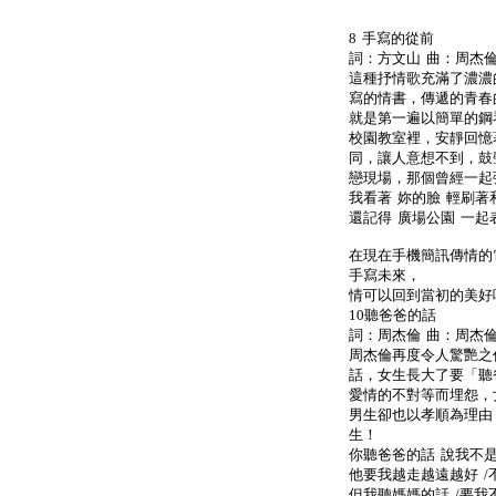
8 手寫的從前
詞：方文山 曲：周杰倫
這種抒情歌充滿了濃濃
寫的情書，傳遞的青春
就是第一遍以簡單的鋼
校園教室裡，安靜回憶
同，讓人意想不到，鼓
戀現場，那個曾經一起
我看著 妳的臉 輕刷著
還記得 廣場公園 一起
在現在手機簡訊傳情的
手寫未來，
情可以回到當初的美好
10聽爸爸的話
詞：周杰倫 曲：周杰倫
周杰倫再度令人驚艷之
話，女生長大了要「聽
愛情的不對等而埋怨，
男生卻也以孝順為理由
生！
你聽爸爸的話 說我不是
他要我越走越遠越好 
但我聽媽媽的話 /要