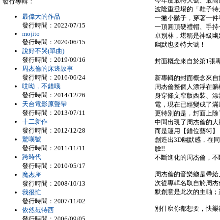
今年度最特大號、最高
發行專輯：
波隆重登場的「鞋子特
最偉大的作品
一撇小鬍子，穿著一件
發行時間：2022/07/15
一頂圓頂硬禮帽、手持
mojito
卓別林，堪稱是神級幽
發行時間：2020/06/15
幽默也要特大號！
說好不哭(單曲)
發行時間：2019/09/16
封面概念來自於第1張
周杰倫的床邊故事
發行時間：2016/06/24
新專輯的封面概念來自
哎呦，不錯哦
周杰倫整個人漂浮在躺
發行時間：2014/12/26
身穿條文窄版西裝、漂
天台電影原聲帶
電，現在已經變成了滿
發行時間：2013/07/11
更特別的是，封面上除
十二新作
中間出現了周杰倫的大
發行時間：2012/12/28
而是運用【錯位藝術】
驚嘆號
創造出3D幽默感，在
發行時間：2011/11/11
臉!!
跨時代
不斷進化的周杰倫，不
發行時間：2010/05/17
周杰倫的音樂總是帶給
魔杰座
次從專輯名取自於周杰
發行時間：2008/10/13
默創意是此次的主軸；
我很忙
發行時間：2007/11/02
別什麼你都想要，快樂
依然范特西
發行時間：2006/09/05