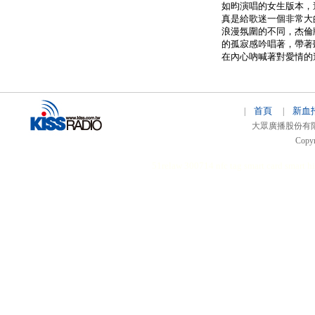
如昀演唱的女生版本，
真是給歌迷一個非常大
浪漫氛圍的不同，杰倫
的孤寂感吟唱著，帶著
在內心吶喊著對愛情的
首頁
新血
|
|
大眾廣播股份有限公司 
Copyr
51relaw
300714
nfc tag
smart card smart
hi