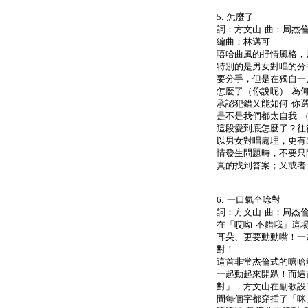
5. 怎麼了
詞：方文山 曲：周杰倫 
編曲：林邁可
嘻哈曲風的抒情風格，
特別的是男女對唱的分手
要分手，但是在獨自一
怎麼了（你說呢） 為
承認犯錯又能如何 你
是不是我們都太自我 （
這段愛到底怎麼了？往
以男女對唱處理，更有
情發生問題時，不要只
真的找到答案；又或者
6. 一口氣全唸對
詞：方文山 曲：周杰倫
在「哎呦 不錯哦」這
耳朵、更要動動嘴！一
對！
這首非常杰倫式的嘻哈
一起動起來開趴！而這
對」，方文山在副歌設
間每個字都穿插了「咪