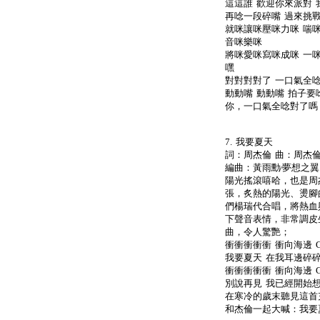
這這誰 歡迎你來派對 
再唸一段碎嘴 過來挑戰
就咪讓咪壓咪力咪 喘
音咪樂咪
將咪愛咪寫咪成咪 一
嘿
對對對對了 一口氣全唸
動動嘴 動動嘴 拍子要
你，一口氣全唸對了嗎
7. 我要夏天
詞：周杰倫 曲：周杰倫 
編曲：黃雨勳∕夢想之翼
陽光搖滾嘻哈，也是周
張，炙熱的陽光、燙腳
們楊瑞代合唱，將熱血
下聲音表情，非常調皮
曲，令人驚艷；
衝衝衝衝衝 衝向海邊 Go
我要夏天 在我耳邊碎
衝衝衝衝衝 衝向海邊 Go
別說再見 我已經開始
在寒冷的歲末聽見這首
和杰倫一起大喊：我要