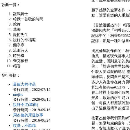
光，魔杰座要讓所有的
歌曲一覽：
超乎感動的全新杰作，
龍戰騎士
動，讓愛音樂的人重新
給我一首歌的時間
蛇舞
《首波溫暖杰作》 稻
花海
溫馨勵志的「稻香&#65
魔術先生
記憶中的「稻香&#65
說好的幸福呢
記憶，那是一種叫做童
蘭亭序
流浪詩人
周杰倫填詞作曲的「稻香
時光機
曲風，描述現代都市人
喬克叔叔
的生活，回到最初的美
稻香
著：「對這個世界如果
什麼人要這麼的脆弱 墮
發行專輯：
頭棒喝，反問自己是不
多少人為生命在努力勇
最偉大的作品
算沒有擁有&#6537
發行時間：2022/07/15
在土堆裡十幾個小時的
mojito
景象，原始的求生能力
發行時間：2020/06/15
號，每個人都應該聽聽
說好不哭(單曲)
出了這個最簡單的道理
發行時間：2019/09/16
周杰倫的床邊故事
接著杰倫帶我們回到鄉
發行時間：2016/06/24
聲，無憂無慮的童年，
哎呦，不錯哦
的，安親班取代了田埂