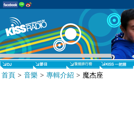
首頁
>
音樂
>
專輯介紹
> 魔杰座