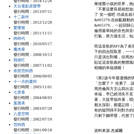
發行時間：2014/12/26
漸侵襲小孩的世界，抱
天台電影原聲帶
「不要這麼容易就想放
發行時間：2013/07/11
了 笑一個吧 功成名
十二新作
&#65379;在紛亂
發行時間：2012/12/28
&#65379;，一起
驚嘆號
倫用最單純的音色與音
發行時間：2011/11/11
打氣，努力過生活，知
跨時代
發行時間：2010/05/17
而這首歌的MV為了表現
魔杰座
下的四合院取景，一一
發行時間：2008/10/13
只是演出對嘴，但周杰
我很忙
貼近這首歌曲的整體風格
發行時間：2007/11/02
稻穗的幸福感喔！
依然范特西
發行時間：2006/09/05
《第2波今年最遺憾的
十一月的蕭邦
「怎麼了？ 你累了…
發行時間：2005/11/01
周杰倫與方文山寫出這
七里香
幸福，早已經消失不見
發行時間：2004/08/03
著，大提琴低吟著，唱
葉惠美
都太深刻，都還記得；
發行時間：2003/07/29
有的疑問得不到對方的
八度空間
只剩下鋼琴聲，代替了
發行時間：2002/07/19
范特西
發行時間：2001/09/18
資料來源:杰威爾