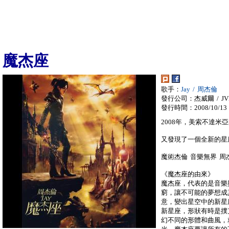
魔杰座
歌手：
Jay / 周杰倫
發行公司：杰威爾 / JVR
發行時間：2008/10/13
2008年，美索不達米
又發現了一個全新的星
魔術杰倫 音樂無界 周杰
《魔杰座的由來》
魔杰座，代表的是音樂
窮，讓不可能的夢想成
意，變出星空中的新星
新星座，形狀有時是撲
幻不同的形體和曲風，