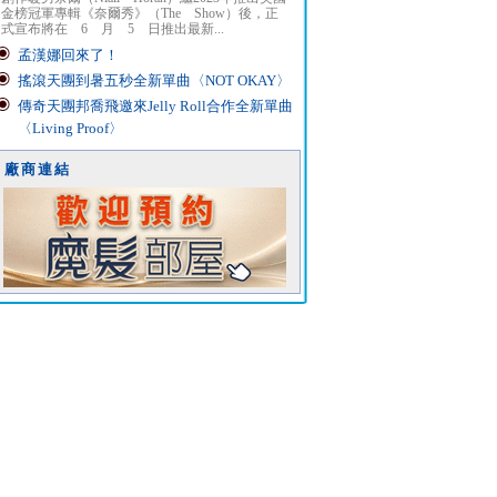
金榜冠軍專輯《奈爾秀》（The Show）後，正
式宣布將在 6 月 5 日推出最新...
孟漢娜回來了！
搖滾天團到暑五秒全新單曲〈NOT OKAY〉
傳奇天團邦喬飛邀來Jelly Roll合作全新單曲
〈Living Proof〉
廠商連結