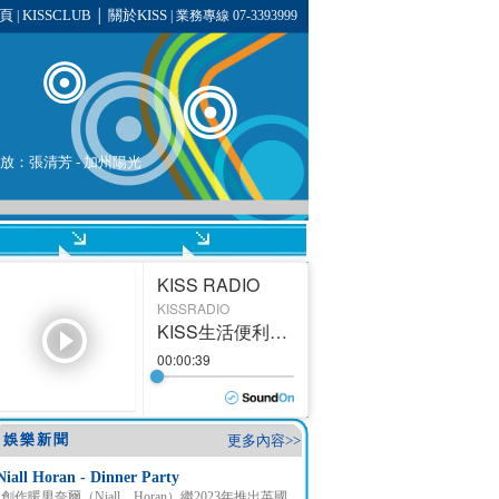
頁
KISSCLUB
關於KISS
|
│
| 業務專線 07-3393999
播放：
張清芳
- 加州陽光
娛樂新聞
更多內容>>
Niall Horan - Dinner Party
創作暖男奈爾（Niall Horan）繼2023年推出英國