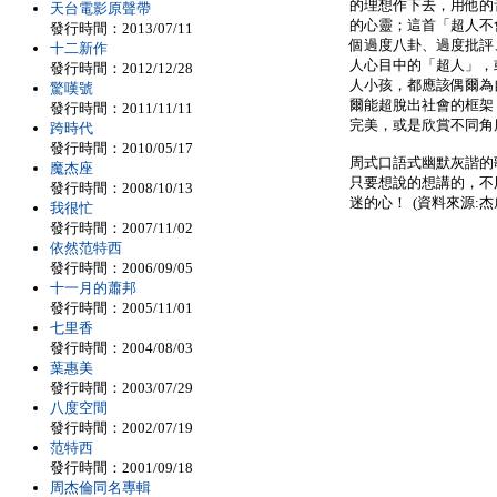
的理想作下去，用他的
天台電影原聲帶
的心靈；這首「超人不
發行時間：2013/07/11
個過度八卦、過度批評
十二新作
人心目中的「超人」，
發行時間：2012/12/28
人小孩，都應該偶爾為
驚嘆號
爾能超脫出社會的框架
發行時間：2011/11/11
完美，或是欣賞不同角
跨時代
發行時間：2010/05/17
周式口語式幽默灰諧的
魔杰座
只要想說的想講的，不
發行時間：2008/10/13
迷的心！ (資料來源:杰
我很忙
發行時間：2007/11/02
依然范特西
發行時間：2006/09/05
十一月的蕭邦
發行時間：2005/11/01
七里香
發行時間：2004/08/03
葉惠美
發行時間：2003/07/29
八度空間
發行時間：2002/07/19
范特西
發行時間：2001/09/18
周杰倫同名專輯