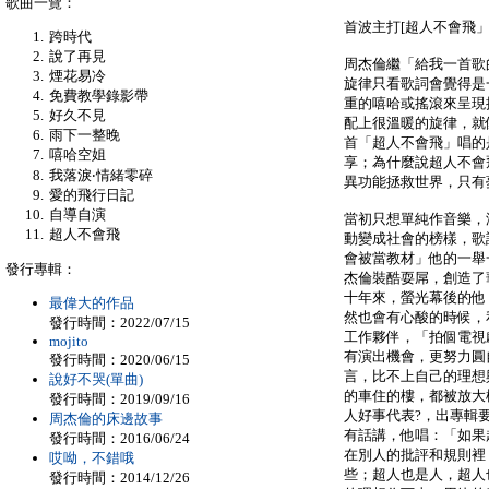
歌曲一覽：
首波主打[超人不會飛
跨時代
說了再見
周杰倫繼「給我一首歌
煙花易冷
旋律只看歌詞會覺得是
免費教學錄影帶
重的嘻哈或搖滾來呈現
好久不見
配上很溫暖的旋律，就
雨下一整晚
首「超人不會飛」唱的
嘻哈空姐
享；為什麼說超人不會
我落淚‧情緒零碎
異功能拯救世界，只有
愛的飛行日記
自導自演
當初只想單純作音樂，
超人不會飛
動變成社會的榜樣，歌
會被當教材」他的一舉
發行專輯：
杰倫裝酷耍屌，創造了
十年來，螢光幕後的他
最偉大的作品
然也會有心酸的時候，
發行時間：2022/07/15
工作夥伴，「拍個電視
mojito
有演出機會，更努力圓
發行時間：2020/06/15
言，比不上自己的理想
說好不哭(單曲)
的車住的樓，都被放大
發行時間：2019/09/16
人好事代表?，出專輯
周杰倫的床邊故事
有話講，他唱：「如果
發行時間：2016/06/24
在別人的批評和規則裡
哎呦，不錯哦
些；超人也是人，超人
發行時間：2014/12/26