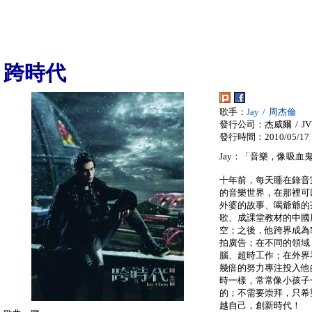
跨時代
歌手：
Jay / 周杰倫
發行公司：杰威爾 / JVR
發行時間：2010/05/17
Jay：「音樂，像吸
十年前，每天睡在錄音
的音樂世界，在那裡可
外婆的故事、喝爺爺的
歌、成課堂教材的中國
空；之後，他跨界成為
拍廣告；在不同的領域
腦、超時工作；在外界
幾倍的努力專注投入他
時一樣，常常像小孩子
的；不需要崇拜，只希
越自己，創新時代！