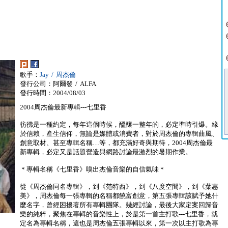
歌手：
Jay / 周杰倫
發行公司：阿爾發 / ALFA
發行時間：2004/08/03
2004周杰倫最新專輯---七里香
彷彿是一種約定，每年這個時候，醞釀一整年的，必定準時引爆。緣
於信賴，產生信仰，無論是媒體或消費者，對於周杰倫的專輯曲風、
創意取材、甚至專輯名稱…等，都充滿好奇與期待，2004周杰倫最
新專輯，必定又是話題營造與網路討論最激烈的暑期作業。
＊專輯名稱《七里香》嗅出杰倫音樂的自信氣味＊
從《周杰倫同名專輯》，到《范特西》，到《八度空間》，到《葉惠
美》，周杰倫每一張專輯的名稱都饒富創意，第五張專輯該賦予她什
麼名字，曾經困擾著所有專輯團隊。幾經討論，最後大家定案回歸音
樂的純粹，聚焦在專輯的音樂性上，於是第一首主打歌---七里香，就
定名為專輯名稱，這也是周杰倫五張專輯以來，第一次以主打歌為專