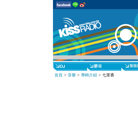
首頁
>
音樂
>
專輯介紹
> 七里香