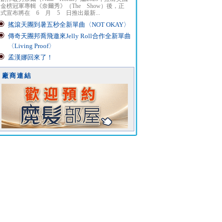
金榜冠軍專輯《奈爾秀》（The Show）後，正
式宣布將在 6 月 5 日推出最新...
搖滾天團到暑五秒全新單曲〈NOT OKAY〉
傳奇天團邦喬飛邀來Jelly Roll合作全新單曲
〈Living Proof〉
孟漢娜回來了！
廠商連結