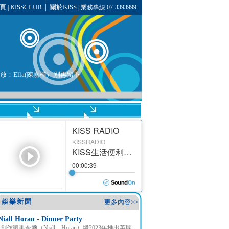
頁
KISSCLUB
關於KISS
|
│
| 業務專線 07-3393999
播放：Ella(陳嘉樺) - 別再留下
娛樂新聞
更多內容>>
Niall Horan - Dinner Party
創作暖男奈爾（Niall Horan）繼2023年推出英國