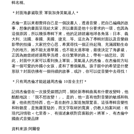
輯名稱。
＊封面海參崴取景 軍裝加身英氣逼人＊
杰倫一直以來都覺得自己是一個說書人，透過音樂，把自己編織的故
事，想像的畫面呈現給大家，所以畫面是他十分要求的一環，也因為
這個原因，所以幾張專輯下來，他的足跡踏遍地球各角落：日本、義
大利、法國、泰國、美國、捷克…等。這次為了專輯封面以及音樂錄
影帶的拍攝，大家挖空心思，希冀尋找一個正待起飛、充滿躍動生命
力的地方。她不能太過華麗，也不能太過寒嗆，最後決定了海參崴，
正因為她曾經經過戰爭洗禮，在往繁華的路上，帶有一絲悲壯。因
此，封面中大家可以看到換上軍裝，英氣逼人的杰倫，在杰倫前方站
著一個可愛的外國小女孩，柔和了整個氣氛。孩子眼中的希望是什麼
形狀？封面彷彿有一個待續的故事，或許，你可以從音樂中去尋找！
＊只有周杰倫才能超越周杰倫 10首全主打＊
記得杰倫曾在一次接受媒體訪問，關於新專輯曲風有什麼改變時，他
酷酷地說：「我不想改變！」。是的，他一直有他對音樂的敏感和執
著，他依然范特西，也一直在創作上製造無限驚喜。這張專輯音樂性
和聆聽度，是無庸置疑的，而文字取材的寬廣，仍教人拍案叫絕：有
現代詩情歌＜七里香＞、有描述象棋對弈廝殺的＜將軍＞、有杰倫中
國曲式音樂品牌
資料來源:阿爾發