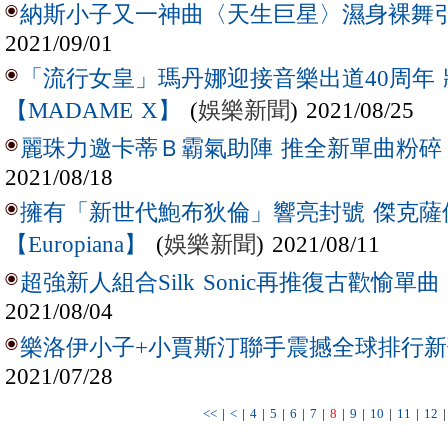
納斯小子又一神曲〈天生巨星〉濕身裸舞引
2021/09/01
「流行女皇」瑪丹娜迎接音樂出道40周年
(
娛樂新聞
) 2021/08/25
【MADAME X】
麗珠力邀卡蒂Ｂ霸氣助陣 推全新單曲粉碎
2021/08/18
擁有「新世代鮑布狄倫」響亮封號 傑克薩
(
娛樂新聞
) 2021/08/11
【Europiana】
超強新人組合Silk Sonic再推復古歡愉單曲〈
2021/08/04
樂洛伊小子+小賈斯汀聯手震撼全球排行新歌
2021/07/28
<<
|
<
|
4
|
5
|
6
|
7
|
8
|
9
|
10
|
11
|
12