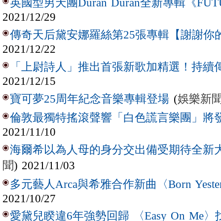
英國型男天團Duran Duran全新專輯《FUTU
2021/12/29
傳奇天后黛安娜羅絲第25張專輯【謝謝你
2021/12/22
「上尉詩人」推出首張新歌加精選！持續
2021/12/15
(
娛樂新
寶可夢25周年紀念音樂專輯登場
倫敦最獨特搖滾聲響「白色謊言樂團」將
2021/11/10
海爾希以為人母的身分交出備受期待全新
聞
) 2021/11/03
多元藝人Arca與希雅合作新曲〈Born Yester
2021/10/27
愛黛兒睽違6年強勢回歸 〈Easy On Me〉