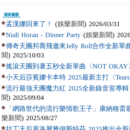
(
娛樂新聞
) 2026/03/31
孟漢娜回來了！
(
娛樂新聞
) 202
Niall Horan - Dinner Party
傳奇天團邦喬飛邀來Jelly Roll合作全新單曲〈L
聞
) 2025/10/03
搖滾天團到暑五秒全新單曲〈NOT OKAY
小天后莎賓娜卡本特 2025最新主打〈Tear
流行最強天團魔力紅 2025全新錄音室專輯【Lov
聞
) 2025/09/04
「網路世代的流行樂情歌王子」康納格雷最新作
樂新聞
) 2025/08/27
拉丁天后葛洛麗雅伊斯特芬 2025推出全新西