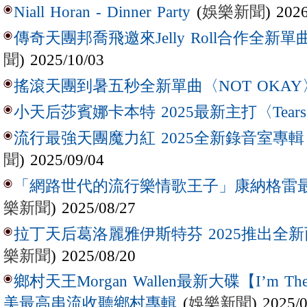
(
娛樂新聞
) 202
Niall Horan - Dinner Party
傳奇天團邦喬飛邀來Jelly Roll合作全新單曲〈L
聞
) 2025/10/03
搖滾天團到暑五秒全新單曲〈NOT OKAY
小天后莎賓娜卡本特 2025最新主打〈Tear
流行最強天團魔力紅 2025全新錄音室專輯【Lov
聞
) 2025/09/04
「網路世代的流行樂情歌王子」康納格雷最新作
樂新聞
) 2025/08/27
拉丁天后葛洛麗雅伊斯特芬 2025推出全新西
樂新聞
) 2025/08/20
鄉村天王Morgan Wallen最新大碟【I’m The
(
娛樂新聞
) 2025/
美最高串流收聽鄉村專輯