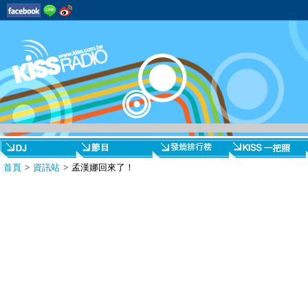
首頁
>
資訊站
> 孟漢娜回來了！