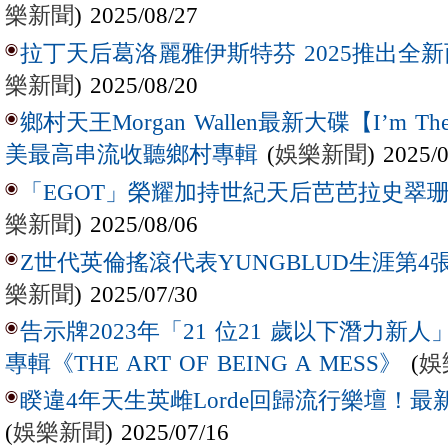
樂新聞
) 2025/08/27
拉丁天后葛洛麗雅伊斯特芬 2025推出全新西
樂新聞
) 2025/08/20
鄉村天王Morgan Wallen最新大碟【I’m The
(
娛樂新聞
) 2025/
美最高串流收聽鄉村專輯
「EGOT」榮耀加持世紀天后芭芭拉史翠珊 
樂新聞
) 2025/08/06
Z世代英倫搖滾代表YUNGBLUD生涯第4張
樂新聞
) 2025/07/30
告示牌2023年「21 位21 歲以下潛力新人」Laur
(
娛
專輯《THE ART OF BEING A MESS》
睽違4年天生英雌Lorde回歸流行樂壇！最新
(
娛樂新聞
) 2025/07/16