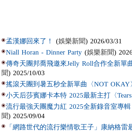
(
娛樂新聞
) 2026/03/31
孟漢娜回來了！
(
娛樂新聞
) 202
Niall Horan - Dinner Party
傳奇天團邦喬飛邀來Jelly Roll合作全新單曲〈L
聞
) 2025/10/03
搖滾天團到暑五秒全新單曲〈NOT OKAY
小天后莎賓娜卡本特 2025最新主打〈Tear
流行最強天團魔力紅 2025全新錄音室專輯【Lov
聞
) 2025/09/04
「網路世代的流行樂情歌王子」康納格雷最新作