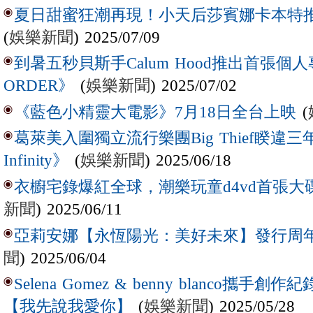
夏日甜蜜狂潮再現！小天后莎賓娜卡本特推出全
(
娛樂新聞
) 2025/07/09
到暑五秒貝斯手Calum Hood推出首張個人專輯
(
娛樂新聞
) 2025/07/02
ORDER》
(
《藍色小精靈大電影》7月18日全台上映
葛萊美入圍獨立流行樂團Big Thief睽違三
(
娛樂新聞
) 2025/06/18
Infinity》
衣櫥宅錄爆紅全球，潮樂玩童d4vd首張
新聞
) 2025/06/11
亞莉安娜【永恆陽光：美好未來】發行周
聞
) 2025/06/04
Selena Gomez & benny blanco
(
娛樂新聞
) 2025/05/28
【我先說我愛你】