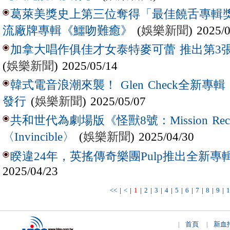
葛萊美獎史上第三位奪得「最佳饒舌專輯獎
(
娛樂新聞
) 2025/
流廠牌專輯《鱷吻難癒》
加拿大唱作俱佳才女泰特麥可蕾 推出第3
(
娛樂新聞
) 2025/05/14
韓式電音浪潮來襲！ Glen Check全新專輯
(
娛樂新聞
) 2025/05/07
發行
共和世代為劇場版《怪獸8號：Mission R
(
娛樂新聞
) 2025/04/30
〈Invincible〉
睽違24年，英搖傳奇樂團Pulp推出全新專輯
2025/04/23
<<
|
<
|
1
|
2
|
3
|
4
|
5
|
6
|
7
|
8
|
9
|
1
首頁
新血
|
|