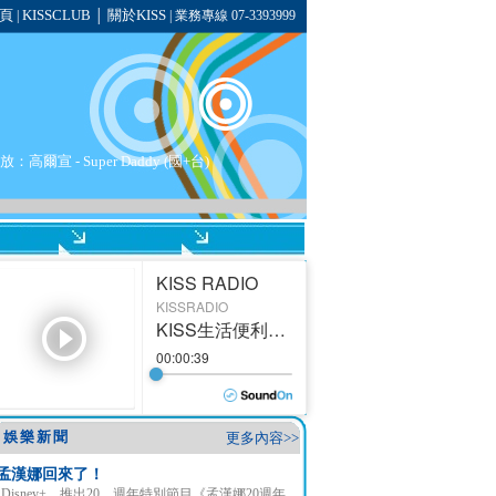
頁
KISSCLUB
關於KISS
|
│
| 業務專線 07-3393999
放：高爾宣 - Super Daddy (國+台)
娛樂新聞
更多內容>>
孟漢娜回來了！
Disney+ 推出20 週年特別節目《孟漢娜20週年