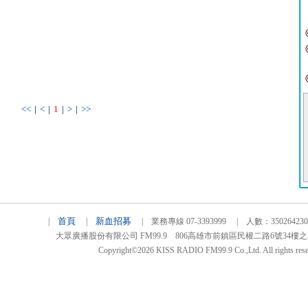
<<
|
<
|
1
|
>
|
>>
首頁
新血招募
|
|
| 業務專線 07-3393999 | 人數：3502642
大眾廣播股份有限公司 FM99.9 806高雄市前鎮區民權二路6號34樓之2 TEL
Copyright©2026 KISS RADIO FM99.9 Co.,Ltd. All rights rese