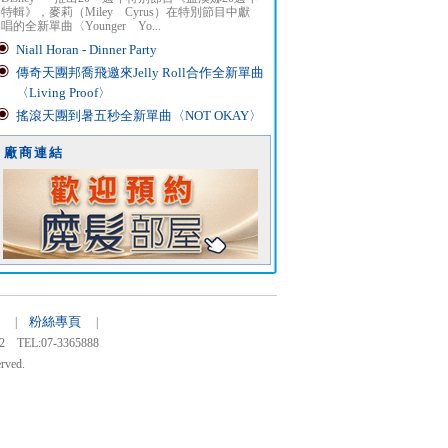
特輯》，麥莉（Miley Cyrus）在特別節目中獻
唱的全新單曲〈Younger Yo...
Niall Horan - Dinner Party
傳奇天團邦喬飛邀來Jelly Roll合作全新單曲
〈Living Proof〉
搖滾天團到暑五秒全新單曲〈NOT OKAY〉
廠商連結
粉絲專頁
30 |
|
:07-3365888
rved.