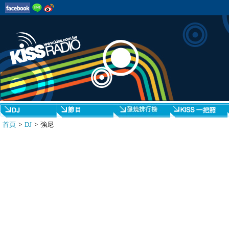
首頁
>
DJ
> 強尼