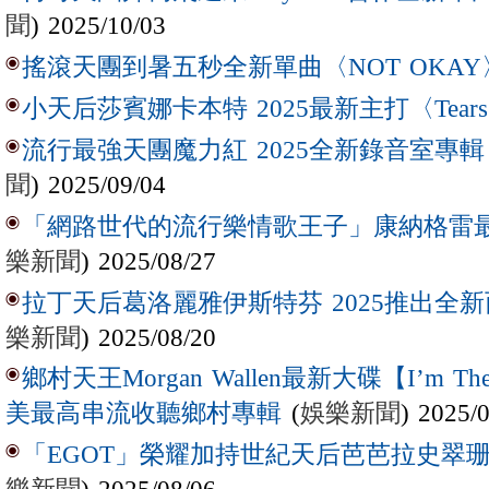
聞
) 2025/10/03
搖滾天團到暑五秒全新單曲〈NOT OKAY
小天后莎賓娜卡本特 2025最新主打〈Tear
流行最強天團魔力紅 2025全新錄音室專輯【Lov
聞
) 2025/09/04
「網路世代的流行樂情歌王子」康納格雷最新作
樂新聞
) 2025/08/27
拉丁天后葛洛麗雅伊斯特芬 2025推出全新西
樂新聞
) 2025/08/20
鄉村天王Morgan Wallen最新大碟【I’m The
(
娛樂新聞
) 2025/
美最高串流收聽鄉村專輯
「EGOT」榮耀加持世紀天后芭芭拉史翠珊 
樂新聞
) 2025/08/06