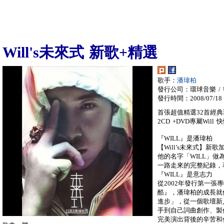
Will's未來式 新歌+精選
歌手：
潘瑋柏
發行公司：環球音樂 / Univ
發行時間：2008/07/18
首張超值精選32首經
2CD +DVD專屬Wil
『WILL』是潘瑋柏
【Will’s未來式】
他的名字「WILL」
一路走來的完整紀錄，
『WILL』是意志力
從2002年發行第一張
酷』，潘瑋柏的成長就
進步」，從一個歌壇新
手到自己詞曲創作、製
完美演出背後的辛苦和