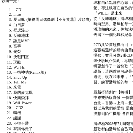
歌曲一覽：
瑋柏自己點滴在心頭，
騖、專注執著在自己的
--CD1--
『WILL』是未來
Intro
從「反轉地球」潘瑋柏
夏日瘋 (華視周日偶像劇【不良笑花】片頭曲)
時尚型男。潘瑋柏每一
白日夢
潘瑋柏的未來，你無法
壁虎漫步
去留下一個記錄和紀念
反轉地球
誰是MVP
2CD共32首經典曲目 ＋
高手
這張精選輯的所有曲目
光榮
慢歌，並且分為2張C
決戰鬥室
聽快歌high個夠，
玩酷
輯更創作了一首快歌「
Wu Ha
語版，這兩首歌可說是他
一指神功(Remix版)
過去、現在和未來，「W
Shut Up
習、練習潘瑋柏的每一
Tell Me
來電
最新抒情創作【轉機】
我的麥克風
中粵雙語版齊發 一探
快樂崇拜
台北→香港→上海→北京
Will Power
--CD2--
我以為我們的愛情 還
轉機
沒想到陌生機場 各自轉機
謝謝
不得不愛
潘瑋柏2008年7月即將
我讓你走了
新歌都由潘瑋柏自己寫