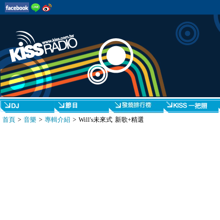
首頁
>
音樂
>
專輯介紹
> Will's未來式 新歌+精選