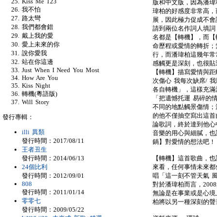
Kiss Me 123
版和中文版，因為潘瑋
我不怕
瑋柏的好感度非常高，
路太彎
展，因此極力促成不會
我們都會錯
請到兩位名作詞人填詞
戴上我的愛
名都是【轉機】，而【
愛上未來的你
命歷程或愛情的轉折；
說你愛我
行，而潘瑋柏這幾年常
站在你這邊
感觸更是深刻，也很貼
Just When I Need You Most
【轉機】描寫愛情與距
How Are You
次傷心 我每次缺席/ 
Kiss Night
各自轉機」，這樣充滿
轉機(粵語版)
「把遺憾托運 易碎的
Will Story
不同的地點觸景傷情；
的他不僅抽空寫出這首
發行專輯：
論歌詞，終於達到他心
illi 異類
音樂的用心與細膩，也
發行時間：2017/08/11
鍋】對愛情的想法吧！
王者丑生
發行時間：2014/06/13
【轉機】這首歌曲，也
24個比利
來看，任何事情未來都
發行時間：2012/09/01
唱「這一刻不管天氣 
808
對於潘瑋柏而言，20
發行時間：2011/01/14
無論是在事業或是心境
零零七
柏將以另一種深刻的聲
發行時間：2009/05/22