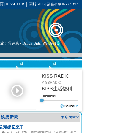
頁
KISSCLUB
關於KISS
|
│
| 業務專線 07-3393999
播放：
吳建豪
- Dance Until We Die (英)
娛樂新聞
更多內容>>
孟漢娜回來了！
Disney+ 推出20 週年特別節目《孟漢娜20週年