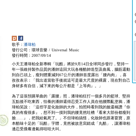
歌手：
潘瑋柏
發行公司：環球音樂 / Universal Music
發行時間：2007/09/14
小天王潘瑋柏全新專輯「玩酷」將於9月14日全球同步發行，堅持一
年一張維持製作品質的潘帥這回大玩各種酷帥造型及曲風，腦筋還動
到自己頭上，瘦到體重減到67公斤的潘帥首度露出「腰內肉」，喜
孜孜表示：「我出道當歌手後就這可是最大尺度的裸露，現在對自己
身材多有自信，減下來的每公斤都是『上等肉』。」
為了這張預購單曲的「露腰」照，潘瑋柏狂打一個多月的籃球、堅持
五點後不吃東西，怕養的潘帥還得忍受工作人員在他腰際亂塗鴉，潘
瑋柏笑說：「這些字是化妝師的大作，拍照時看到我的臉還稱讚『你
真的有瘦很多』，想不到一摸到我的腰竟然吐槽『看來大部份都瘦到
臉……』，把我給氣死了。」不但瑋柏搞怪，化妝師也跟著耍寶，原
本酷味十足的「玩酷」字體，竟然被故意寫錯成「丸酷」，讓潘瑋柏
邊忍受搔癢邊氣得哇哇大叫。