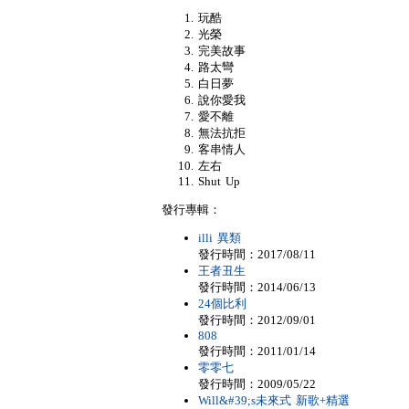
玩酷
光榮
完美故事
路太彎
白日夢
說你愛我
愛不離
無法抗拒
客串情人
左右
Shut Up
發行專輯：
illi 異類
發行時間：2017/08/11
王者丑生
發行時間：2014/06/13
24個比利
發行時間：2012/09/01
808
發行時間：2011/01/14
零零七
發行時間：2009/05/22
Will&#39;s未來式 新歌+精選