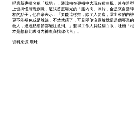
呼應新專輯名稱「玩酷」，潘瑋柏在專輯中大玩各種曲風，連在造型
上也搞怪展現創意，這張首度曝光的「腰內肉」照片，全是來自潘瑋
柏的點子，他自豪表示：「要能這樣拍，除了人要瘦，露出來的內褲
更不能褪色或是脫線，不然就瞎了，可見即使沒露臉我還是個專業的
藝人，連這點細節都能注意到。」聽得工作人員猛翻白眼，吐槽「根
本是想藉此吸引內褲廠商找你代言」。
資料來源:環球