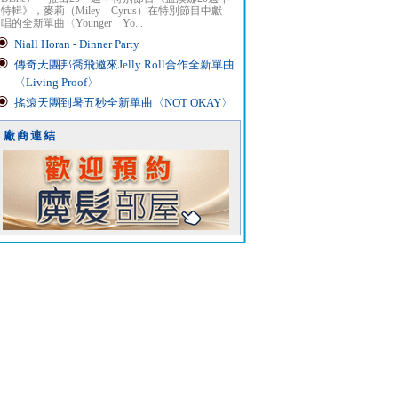
特輯》，麥莉（Miley Cyrus）在特別節目中獻
唱的全新單曲〈Younger Yo...
Niall Horan - Dinner Party
傳奇天團邦喬飛邀來Jelly Roll合作全新單曲
〈Living Proof〉
搖滾天團到暑五秒全新單曲〈NOT OKAY〉
廠商連結