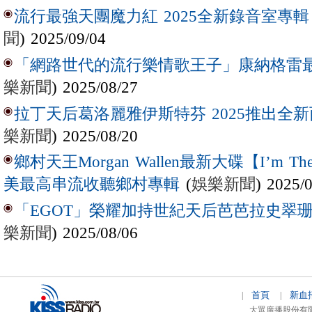
流行最強天團魔力紅 2025全新錄音室專輯【Lov
聞
) 2025/09/04
「網路世代的流行樂情歌王子」康納格雷最新作
樂新聞
) 2025/08/27
拉丁天后葛洛麗雅伊斯特芬 2025推出全新西
樂新聞
) 2025/08/20
鄉村天王Morgan Wallen最新大碟【I’m The
(
娛樂新聞
) 2025/
美最高串流收聽鄉村專輯
「EGOT」榮耀加持世紀天后芭芭拉史翠珊 
樂新聞
) 2025/08/06
首頁
新血
|
|
大眾廣播股份有限公司 