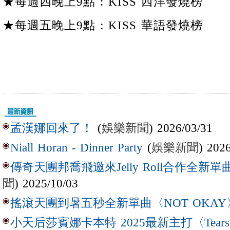
★每週四晚上9點 : KISS 西洋發燒榜
★每週五晚上9點 : KISS 華語發燒榜
(
娛樂新聞
) 2026/03/31
孟漢娜回來了！
(
娛樂新聞
) 202
Niall Horan - Dinner Party
傳奇天團邦喬飛邀來Jelly Roll合作全新單曲〈L
聞
) 2025/10/03
搖滾天團到暑五秒全新單曲〈NOT OKAY
小天后莎賓娜卡本特 2025最新主打〈Tear