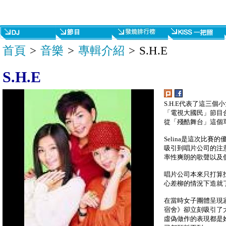
首頁
>
音樂
>
專輯介紹
> S.H.E
S.H.E
S.H.E代表了這三個小
「電視大國民」節目合
從「殘酷舞台」這個
Selina是這次比賽
吸引到唱片公司的注意
率性爽朗的歌聲以及
唱片公司本來只打算
心差柳的情況下造就了S
在當時女子團體呈現寂
宿舍》卻立刻吸引了
虛偽做作的表現都是