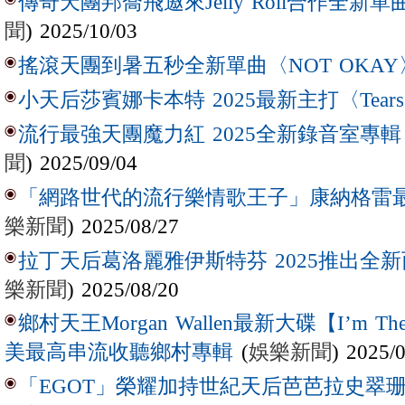
傳奇天團邦喬飛邀來Jelly Roll合作全新單曲〈L
聞
) 2025/10/03
搖滾天團到暑五秒全新單曲〈NOT OKAY
小天后莎賓娜卡本特 2025最新主打〈Tear
流行最強天團魔力紅 2025全新錄音室專輯【Lov
聞
) 2025/09/04
「網路世代的流行樂情歌王子」康納格雷最新作
樂新聞
) 2025/08/27
拉丁天后葛洛麗雅伊斯特芬 2025推出全新西
樂新聞
) 2025/08/20
鄉村天王Morgan Wallen最新大碟【I’m The
(
娛樂新聞
) 2025/
美最高串流收聽鄉村專輯
「EGOT」榮耀加持世紀天后芭芭拉史翠珊 