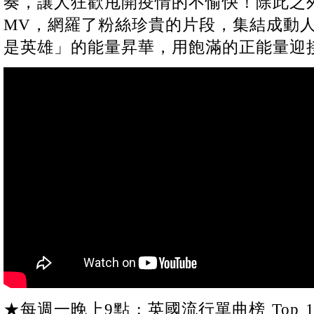
奏，讓人狂歡甩開疫情的不愉快！除此之
MV，網羅了粉絲珍貴的片段，集結成動
是英雄」的能量昇華，用飽滿的正能量迎接
★每週一晚上9點 : 英國流行單曲榜 Top 1