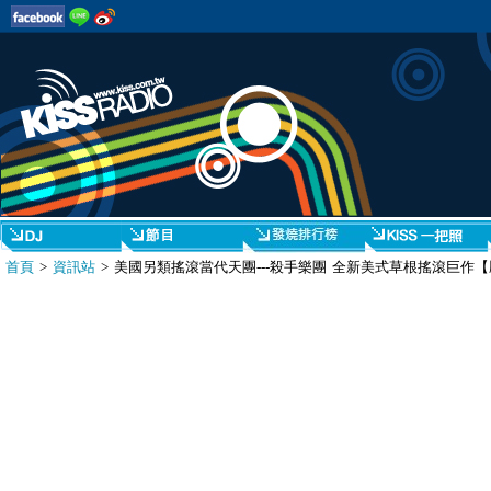
首頁
>
資訊站
> 美國另類搖滾當代天團---殺手樂團 全新美式草根搖滾巨作