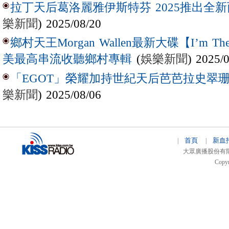
拉丁天后葛洛麗雅伊斯特芬 2025推出全新西
樂新聞
) 2025/08/20
鄉村天王Morgan Wallen最新大碟【I’m The
(
娛樂新聞
) 2025/
美最高串流收聽鄉村專輯
「EGOT」榮耀加持世紀天后芭芭拉史翠珊 
樂新聞
) 2025/08/06
首頁
新血
|
|
大眾廣播股份有限公司 
Copyr