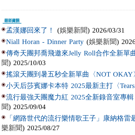
(
娛樂新聞
) 2026/03/31
孟漢娜回來了！
(
娛樂新聞
) 202
Niall Horan - Dinner Party
傳奇天團邦喬飛邀來Jelly Roll合作全新單曲〈L
聞
) 2025/10/03
搖滾天團到暑五秒全新單曲〈NOT OKAY
小天后莎賓娜卡本特 2025最新主打〈Tear
流行最強天團魔力紅 2025全新錄音室專輯【Lov
聞
) 2025/09/04
「網路世代的流行樂情歌王子」康納格雷最新作
樂新聞
) 2025/08/27