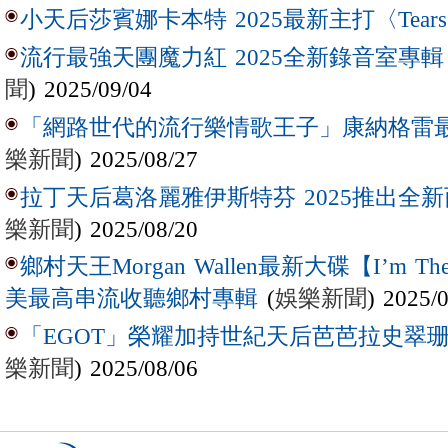
小天后莎賓娜卡本特 2025最新主打〈Tear
流行最強天團魔力紅 2025全新錄音室專輯【Lov
聞
) 2025/09/04
「網路世代的流行樂情歌王子」康納格雷最新作
樂新聞
) 2025/08/27
拉丁天后葛洛麗雅伊斯特芬 2025推出全新西
樂新聞
) 2025/08/20
鄉村天王Morgan Wallen最新大碟【I’m The
(
娛樂新聞
) 2025/
美最高串流收聽鄉村專輯
「EGOT」榮耀加持世紀天后芭芭拉史翠珊 
樂新聞
) 2025/08/06