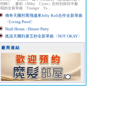
特輯》，麥莉（Miley Cyrus）在特別節目中獻
唱的全新單曲〈Younger Yo...
傳奇天團邦喬飛邀來Jelly Roll合作全新單曲
〈Living Proof〉
Niall Horan - Dinner Party
搖滾天團到暑五秒全新單曲〈NOT OKAY〉
廠商連結