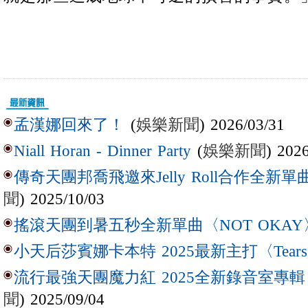
(
娛樂新聞
) 2026/03/31
孟漢娜回來了！
(
娛樂新聞
) 202
Niall Horan - Dinner Party
傳奇天團邦喬飛邀來Jelly Roll合作全新單曲〈L
聞
) 2025/10/03
搖滾天團到暑五秒全新單曲〈NOT OKAY
小天后莎賓娜卡本特 2025最新主打〈Tear
流行最強天團魔力紅 2025全新錄音室專輯【Lov
聞
) 2025/09/04