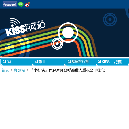
首頁
>
資訊站
> 「水行俠」傑森摩莫亞呼籲世人重視全球暖化