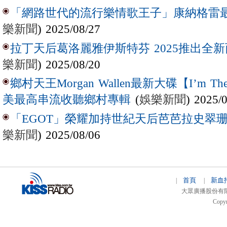
「網路世代的流行樂情歌王子」康納格雷最新作
樂新聞
) 2025/08/27
拉丁天后葛洛麗雅伊斯特芬 2025推出全新西
樂新聞
) 2025/08/20
鄉村天王Morgan Wallen最新大碟【I’m The
(
娛樂新聞
) 2025/
美最高串流收聽鄉村專輯
「EGOT」榮耀加持世紀天后芭芭拉史翠珊 
樂新聞
) 2025/08/06
首頁
新血
|
|
大眾廣播股份有限公司 
Copyr