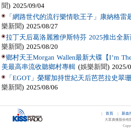
聞
) 2025/09/04
「網路世代的流行樂情歌王子」康納格雷最新作
樂新聞
) 2025/08/27
拉丁天后葛洛麗雅伊斯特芬 2025推出全新西
樂新聞
) 2025/08/20
鄉村天王Morgan Wallen最新大碟【I’m The
(
娛樂新聞
) 2025/
美最高串流收聽鄉村專輯
「EGOT」榮耀加持世紀天后芭芭拉史翠珊 
樂新聞
) 2025/08/06
首頁
新血
|
|
大眾廣播股份有限公司 
Copyr