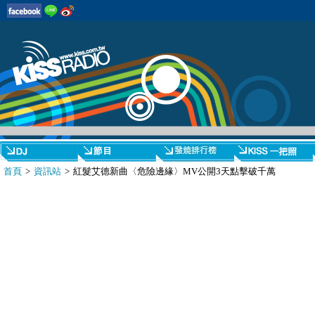
首頁
>
資訊站
> 紅髮艾德新曲〈危險邊緣〉MV公開3天點擊破千萬