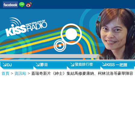
首頁
>
資訊站
> 蓋瑞奇新片《紳士》集結馬修麥康納、柯林法洛等豪華陣容