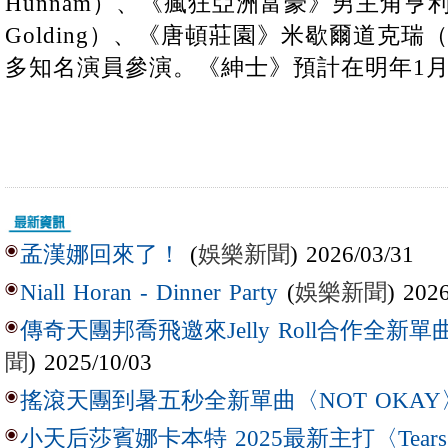
Hunnam）、《瘋狂亞洲富豪》男主角亨利高
Golding）、《唐頓莊園》米歇爾道克瑞（Mich
多知名演員參演。《紳士》預計在明年1月
(
娛樂新聞
) 2026/03/31
孟漢娜回來了！
(
娛樂新聞
) 202
Niall Horan - Dinner Party
傳奇天團邦喬飛邀來Jelly Roll合作全新單曲〈L
聞
) 2025/10/03
搖滾天團到暑五秒全新單曲〈NOT OKAY
小天后莎賓娜卡本特 2025最新主打〈Tear