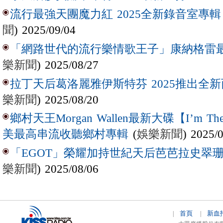
流行最強天團魔力紅 2025全新錄音室專輯【Lov
聞
) 2025/09/04
「網路世代的流行樂情歌王子」康納格雷最新作
樂新聞
) 2025/08/27
拉丁天后葛洛麗雅伊斯特芬 2025推出全新西
樂新聞
) 2025/08/20
鄉村天王Morgan Wallen最新大碟【I’m The
(
娛樂新聞
) 2025/
美最高串流收聽鄉村專輯
「EGOT」榮耀加持世紀天后芭芭拉史翠珊 
樂新聞
) 2025/08/06
首頁
新血
|
|