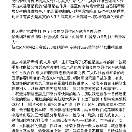
突然發現電視上的真人秀和你真實生活的人生,其實好像已經讓人分
不出來甚麼是真的?甚麼是在作秀? 甚至你有時候會懷疑,自己隔壁鄰
居發生的真實故事,可能比電視劇的八點檔還精采,那我們生活的世界,
到底還有多少是真實的人生? 或其實不過都是一場以假亂真的秀呢?
真人秀? 首波主打[夠了] 金曲獎最佳MV導演再度合作
聚焦網路霸凌 關注社會現象 傳遞正向能量 用音樂力量對抗“按鍵傷
人”
新歌MV首播2天突破200萬點閱率 空降iTunes華語熱門歌曲榜冠軍
羅志祥最新專輯]真人秀?]第一主打歌[夠了],不但是羅志祥的第一首親
手創作曲被公司選為首波主打歌,也是他再度和金曲獎最佳MV導演陳
奕仁再度合作!導演在聽完羅志祥的新歌之後,二人以社會觀察者的角
度,將[網路霸凌]作為這支MV的主題, 網路霸凌問題日益嚴重，有愈
來愈多的網路鄉民只會躲在電腦後面按鍵傷人，發表不負責任的話來
攻擊別人，以致網路世界愈加黑暗，負能量愈來愈多！羅志祥說：
「我覺得網路應該是用來分享快樂的地方，所以我想創作一首傳達正
能量的歌曲，用動感的節奏鼓勵大家夠了！放下鍵盤！是時候為夢想
GO了！」唱片公司斥資700萬元打造《夠了》MV，由導演陳奕仁掌
鏡，最初構思腳本時，導演特地進行調查，結果發現在網路霸凌事件
中最常出現的三大議題分別是身材、性取向、職業（藝人或名人），
導演因此在MV裡安排了三個代表性角色──肥胖者、同性戀者、女
模，只因他們的體型、性取向、外貌不符合一般大眾標準，就會無辜
遭受文字攻擊，飽受霸凌之苦。羅志祥認為此風不可長，是時候該有