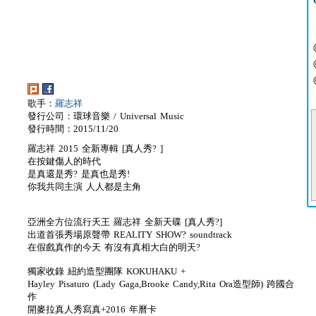
歌手：
羅志祥
發行公司：環球音樂 / Universal Music
發行時間：2015/11/20
羅志祥 2015 全新專輯 [真人秀? ]
在按鍵傷人的時代
是真還是秀? 是真也是秀!
你我共同主演 人人都是主角
亞洲全方位流行天王 羅志祥 全新天碟 [真人秀?]
出道首張秀場原聲帶 REALITY SHOW? soundtrack
在假戲真作的今天 有沒有真相大白的明天?
獨家收錄 紐約造型團隊 KOKUHAKU +
Hayley Pisaturo (Lady Gaga,Brooke Candy,Rita Ora造型師) 跨國合
作
開麥拉真人秀寫真+2016 年曆卡