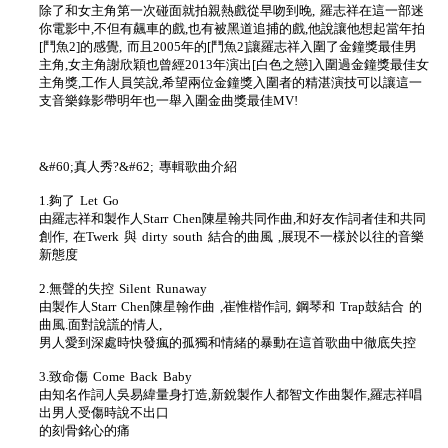
除了和女主角第一次碰面就拍親熱戲從早吻到晚, 羅志祥在這一部迷
你電影中,不但有飆車的戲,也有被黑道追捕的戲,他說讓他想起當年拍
[鬥魚2]的感覺, 而且2005年的[鬥魚2]讓羅志祥入圍了金鐘獎最佳男
主角,女主角謝欣穎也曾經2013年演出[白色之戀]入圍過金鐘獎最佳女
主角獎,工作人員笑說,希望兩位金鐘獎入圍者的精湛演技可以讓這一
支音樂錄影帶明年也一舉入圍金曲獎最佳MV!
&#60;真人秀?&#62; 專輯歌曲介紹
1.夠了 Let Go
由羅志祥和製作人Starr Chen陳星翰共同作曲,和好友作詞者佳和共同
創作, 在Twerk 與 dirty south 結合的曲風 ,展現不一樣於以往的音樂
新態度
2.無聲的失控 Silent Runaway
由製作人Starr Chen陳星翰作曲 ,崔惟楷作詞, 鋼琴和 Trap鼓結合 的
曲風.面對說謊的情人,
男人愛到深處時快發瘋的孤獨和情緒的暴動在這首歌曲中徹底失控
3.致命傷 Come Back Baby
由知名作詞人吳易緯量身打造,新銳製作人都智文作曲製作,羅志祥唱
出男人受傷時說不出口
的刻骨銘心的痛