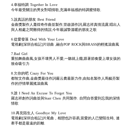
4.幸福特調 Together In Love
今年最受關注的男女對唱情歌,充滿幸福感的特調蜜情歌.
5.說真話的朋友 Best Friend
金曲獎製作人蕭煌奇作曲並製作,管啟源作詞,羅志祥真情流露,唱出人
與人相處之間難得的情誼,今年最誠摯溫暖的朋友之歌
6.從愛發落 Deal With Your Love
電視劇[深圳合租記]片頭曲 ,融合POP ROCK與BRASS的輕搖滾曲風
7.Bad Girl
重拍舞曲曲風,女孩不壞男人不愛,一聽就上癮,跟著節奏愛上壞女孩的
致命吸引力
8.欠你的吧 Crazy For You
都智文作曲,金曲獎最佳作詞嚴云農最新力作,由知名製作人馬毓芬製
作的抒情華麗搖滾曲風
9.誰 I Need An Excuse To Forget You
羅志祥創作詞曲並與Starr Chen 共同製作. 自問自答愛到忘我的深情
情歌
10.再見陌生人 Goodbye My Love
電視劇[深圳合租記]片尾曲 , 相戀也許容易,當愛的人已變陌生時, 連
牽手都是最遠的距離.