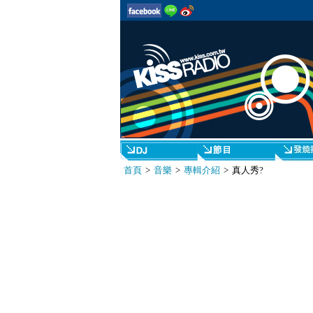
首頁
>
音樂
>
專輯介紹
> 真人秀?