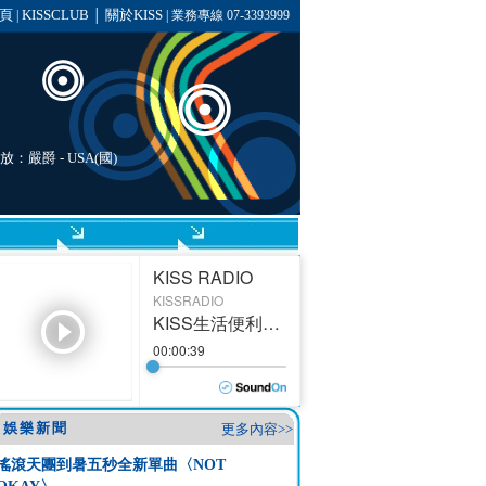
頁
KISSCLUB
關於KISS
|
│
| 業務專線 07-3393999
播放：
嚴爵
- USA(國)
娛樂新聞
更多內容>>
搖滾天團到暑五秒全新單曲〈NOT