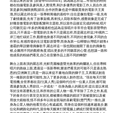
出道以來的首張 [原聲帶Soundtrack], 因為羅志祥這二年很長的時間
都在拍攝電影及參與真人實境秀,和許多優秀的電影工作人員合作,就
算是參與[極限挑戰]節目,合作的對象也是中國最賣座的電影天王黃
渤,所以羅志祥在這一張專輯籌備的過程中,往往是像拍電影一樣,先有
了劇情畫面,先有了故事架構,再來找人寫歌和製作,感覺就像是完成了
好幾首微電影的電影配樂和主題歌,所以當作品接近完成的時候,唱片
公司聽完這1年多的籌備過程也認為這張唱片非常符合電影原聲帶的
說法,只不過這一部電影的主角不只是羅志祥,而是羅志祥這2年橫跨二
岸三地忙碌於工作,觀察他身邊不同的城市,不同的社會現象,不同的合
作單位,有感而發的生活電影原聲帶,而身為第一位蟬聯台灣唱片銷售4
連霸的華語樂壇偶像歌手,羅志祥這一張也開始拋開了過去的偶像包
袱,企圖用不同的觀察角度,唱出更多的不同聽眾的心聲,也想讓一路和
他成長的粉絲們看見,自己在音樂作品上面不同的轉變!
舞台上面表演的羅志祥,光鮮亮麗極盡聲光效果的絢爛迷人,但在專輯
唱片的路線上面,透過這一張新專輯,樂迷們看見的可能不只是過去熟
悉的[亞洲舞王],而是一路以來從不畫地自限的獅子王,又再嘗試創造
另一種新的音樂可能性,加入了更多的個人創作想法, ”現在每天打開
電視機,全世界都在流行[真人秀],這個時代任何一位素人百姓,都可能
透過參加真人秀節目,一夕成名! “ 但身為藝人的羅志祥,從出道以來就
等於沒有甚麼私生活,和所有的公眾人物一樣,平常除了工作之外,私底
下的食衣住行甚至交友狀況,都被攤在傳媒的鏡頭下面被窺探以及被
用放大鏡檢視,怪不得多年以前金凱瑞的喜劇電影[楚門秀]一推出,讓
身為公眾人物的他看完也心有戚戚焉, 而身在這個科技越來越進步,數
位化和網路化的時代,當你每天醒來打開電腦上網或打開電視看新聞,