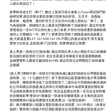
人跳出來說話了！
新專輯首波主打《夠了》數位上架首日就火速衝上iTunes華語熱門歌
曲榜冠軍,羅志祥更在新歌首播日找來包括舒淇、五月天、張惠妹、
蔡依林、楊丞琳、蕭亞軒等天王天后共60位藝人朋友以「夠了」造
句為他助陣，堪稱唱片史上最星光閃耀的夠了洗版陣容! 羅志祥也希
望透過這一支MV,可以替社會上各行各業,不管任何曾經遭受過網路霸
凌的人大聲喊出一句: [夠了!] 更希望在受夠了網路霸凌的負能量之
後,大家還是要LET GO AND GO ON,不開心的過去就放手,明天還是
要努力往前走,這就是[夠了]這首歌, 想要傳達的正能量!
真人秀第一真情主打[致命傷] 羅志祥唱出男人內心裡說不出口的傷痛
影后謝欣穎首度跨刀合作 初次見面還沒有聊過天就直接挑戰吻戲
金鐘獎雙料入圍者互飆演技40小時 羅志祥首次詮釋聾啞亡命快遞過
足戲癮
[真人秀?]專輯中第一深情主打歌[致命傷],邀請到曾經在台灣電影最低
迷時期，以《十七歲的天空》投下票房與話題震撼彈的鬼才導演陳映
蓉執導，陳映蓉導演為了這首情歌寫了二個完全不同風格的劇本讓經
紀公司和羅志祥挑選,羅志祥和公司都對劇本中為黑幫運貨的聾啞車
手這個角色覺得非常有挑戰性! 而且這是羅志祥第一支完全沒有對嘴
的音樂錄影帶,整首MV都像是一部迷你音樂微電影,女主角則是請到
曾經榮獲第43屆金馬獎最佳女配角獎,以《命運化妝師》、《消失打
看》兩片榮獲第13屆臺北電影節最佳女演員獎, 2012年再以《命運化
妝師》獲得第10屆義大利亞洲影展最佳女演員獎的謝欣穎首度合作!