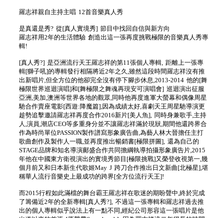
羅志祥親自主持主唱 12首音樂真人秀
是真還是秀? 從[真人實境秀] 節目中找回自信與新方向
羅志祥用2年的生活體驗 創造出這一張再度挑戰極限的音樂真人秀專
輯!
[真人秀?] 是亞洲流行天王羅志祥的第11張個人專輯, 距離上一張專
輯[獅子吼]的專輯發行相隔將近2年之久,雖然這段時間羅志祥沒有推
出新唱片,但全方位的他卻完全沒有停下腳步休息,2013-2014 他的[舞
極限世界巡迴演唱]和[舞極限之舞魂再現安可演唱會] 巡迴演出征服
亞洲,美加,澳洲等世界各地的觀眾,同時他再度進軍大螢幕和偶像周星
馳合作賣座電影[西遊:降魔篇],因為成績太好,喜劇天王周星馳導演更
趁勢追擊邀請羅志祥再度合作2016新片[美人魚], 同時身兼歌手,主持
人,演員,潮店CEO等多重身分並不讓羅志祥滿於現狀,期間他還跨界合
作為時尚單位PASSION製作譜寫形象廣告曲,為藝人林大晉擔任主打
歌曲創作及製作人一職,並再度推出暢銷書[極限拼圖], 還為自己的
STAGE品牌和知名導演鄺盛合作共同擔綱執導拍攝形象廣告片,2015
年他在中國東方衛視演出的實境秀節目[極限挑戰]又榮登收視第一,幾
個月前又和日本新生代歌姬May J 跨刀合作推出日文新曲[北極星],堪
稱華人流行音樂史上最成功的跨界[全方位流行天王]!
而2015行程如此滿檔的舞台霸王羅志祥在歌迷的期盼聲中,終於完成
了籌備近2年的全新專輯[真人秀?], 不過這一張專輯和羅志祥過去推
出的個人專輯似乎說法上有一點不同,經紀公司形容這一張唱片是他