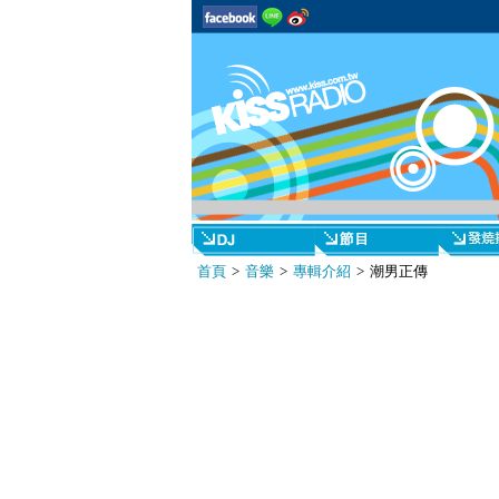
首頁
>
音樂
>
專輯介紹
> 潮男正傳