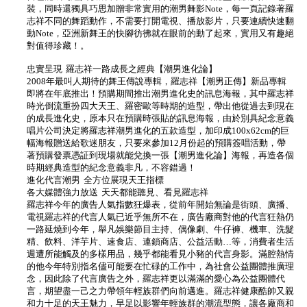
裝，同時還獨具巧思加贈非常實用的潮男舞影Note，每一頁記錄著羅
志祥不同的舞蹈動作，不需要打開電視、播放影片，只要連續快速翻
動Note，亞洲新舞王的快腳彷彿就在眼前的動了起來，實用又有趣絕
對值得珍藏！。
忠實呈現 羅志祥一路成長之經典【潮男進化論】
2008年最叫人期待的舞王傳說專輯，羅志祥【潮男正傳】新品專輯
即將在年底推出！預購期間推出潮男進化史的訊息海報，其中羅志祥
時光倒流重扮四大天王、羅密歐等時期的造型，帶出他從過去到現在
的成長進化史，原本只在預購時張貼的訊息海報，由於別具紀念意義
唱片公司決定將羅志祥潮男進化的五款造型，加印成100x62cm的巨
幅海報贈送給歌迷朋友，只要來參加12月份起的預購簽唱活動，帶
著預購發票憑証到現場就能兌換一張【潮男進化論】海報，再造各個
時期經典造型的紀念意義非凡，不容錯過！
進化代言潮男 全方位展現天王指標
各大媒體強力放送 天天都能聽見、看見羅志祥
羅志祥今年的廣告人氣指數狂爆表，從前年開始無論是街頭、廣播、
電視羅志祥的代言人氣已近乎無所不在，廣告廠商對他的代言狂熱仍
一路延燒到今年，舉凡娛樂節目主持、偶像劇、牛仔褲、機車、洗髮
精、飲料、洋芋片、速食店、連鎖商店、公益活動…等，消費者生活
週遭所能觸及的多樣用品，幾乎都能看見小豬的代言身影。滿腔熱情
的他今年特別指名儘可能要在忙碌的工作中，為社會公益團體推廣理
念，因此除了代言廣告之外，羅志祥更以滿滿的愛心為公益團體代
言，期望盡一己之力帶領年輕族群們向前邁進。羅志祥健康酷帥又親
和力十足的天王魅力，早足以影響年輕族群的潮流型態，讓各廠商和