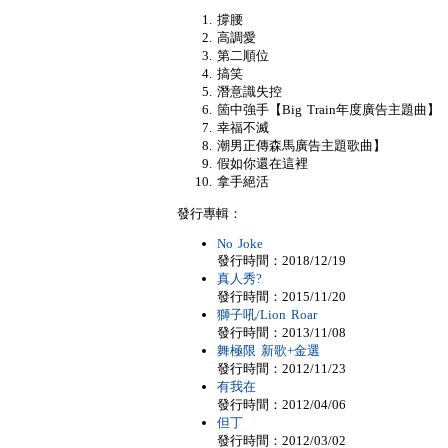
撐腰
高調愛
第二順位
搞笑
潛意識失控
箇中強手【Big Train年度廣告主題曲】
幸福不滅
潮男正傳森馬廣告主題歌曲】
假如你還在這裡
拿手絕活
發行專輯：
No Joke
發行時間：2018/12/19
真人秀?
發行時間：2015/11/20
獅子吼/Lion Roar
發行時間：2013/11/08
舞極限 新歌+金選
發行時間：2012/11/23
有我在
發行時間：2012/04/06
但丁
發行時間：2012/03/02