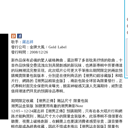
歌手：
羅志祥
發行公司：金牌大風 / Gold Label
發行時間：2008/12/26
新作品保有必備的驚人破格舞曲，還詮釋了多首耽美抒情的歌曲，十
首作品快慢交疊流洩出別具開創感的新玩味，也將新專輯中所要傳達
的玩轉潮流完整呈現。此次唱片公司更大手筆推出期間限定的兩款預
購獨賣限量包裝版本，分別是在便利商店的【潮男幻鏡珍藏版】和唱
片行、網路的【潮男誌精裝盒版】，兩款包裝全球皆為限量發行，正
式專輯封面完全保密尚未曝光，饒富紳秘感又讓人充滿期待，絕對是
值得潮迷們拜見的預購珍品專輯。
期間限定收藏 【潮男正傳】雜誌尺寸 限量包裝
潮男誌盒裝版 加贈實用有趣的潮男舞影Note
12/05～12/24羅志祥【潮男正傳】預購期間，只有在各大唱片行和網
路才能夠買到，雜誌尺寸大小的限量盒裝版本。此張專輯不僅僅要在
聽覺、視覺上破格創新，在觸覺上也要讓消費者感受珍貴，讓音樂專
輯也能成為經典收藏，因此不惜成本推出【潮男誌盒裝版】限量包