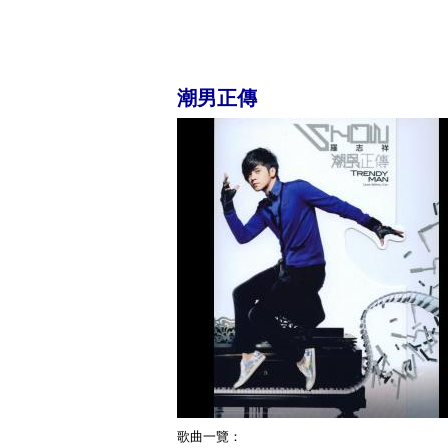
潮男正傳
歌曲一覽：