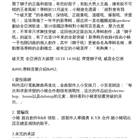
襲了獅子的正義和倔強，有些好面子，有點大男人主義，擁有銳不可
檔的王者風範！專輯於11月誕生，小豬搶先透露：「絕對會有我
〝十破天驚〞的各種吼：深情吼、正能量吼、溫暖吼、爆裂吼、求愛
吼！」這張籌備了一年半的新專輯，羅志祥一直在醞釀超級speshow
獻給全亞洲歌迷，第10張國語專輯對小豬而言意義大，壓力也更
大，不單單只求舞技突破，這回他決定親自加入專輯創作，讓『獅子
吼』的誕生，有了出道19年來的全新突破！新專輯共收錄4首由小豬
一手包辦詞曲的個人創作，其中《獅子吼》更被命名為專輯名稱，牽
動整張專輯的企劃概念，被肯定的小豬直呼：「有夠爽！」
破天荒 全亞洲百大媒體 10/18 14:00起 齊聲獅子吼 威震全亞洲
&#60;專輯音樂介紹&#62;
1.愛投羅網
時尚流行電氣舞曲再進化，金曲製作人小安操刀，小安老師說：「每
次和求新求變的小豬合作都很有挑戰性，這次的作品結合electro-
hop、house以及dubstep的元素，期待看到小豬更顛覆突破的演
出。」
2. 愛騙我
小豬 親自創作R&B 情歌， 跟製作人畢國勇 K.Y.B 合作.聽小豬唱出
謊言總是感情的殺手。
3.未完的承諾