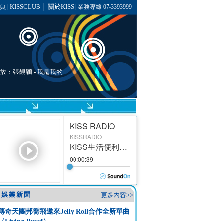
頁
KISSCLUB
關於KISS
|
│
| 業務專線 07-3393999
播放：
張靚穎
-
我是我的
娛樂新聞
更多內容>>
傳奇天團邦喬飛邀來Jelly Roll合作全新單曲