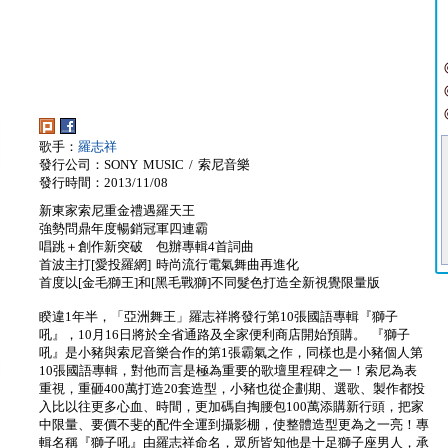
歌手：
羅志祥
發行公司：SONY MUSIC / 索尼音樂
發行時間：2013/11/08
新東家索尼重金禮遇羅天王
強勢問鼎年度暢銷冠軍四連霸
唱跳＋創作新突破 包辦專輯4首詞曲
首波主打[愛投羅網] 時尚流行電氣舞曲再進化
首度以[金毛獅王]和[黑毛戰獅]不同髮色打造全新視覺限量版
睽違1年半，「亞洲舞王」羅志祥將發行第10張國語專輯『獅子
吼』，10月16日將於全省通路及全家便利商店開始預購。 『獅子
吼』是小豬與索尼音樂合作的第1張霸氣之作，同樣也是小豬個人第
10張國語專輯，對他而言是極為重要的歌壇里程碑之一！索尼為表
重視，重砸400萬打造20套造型，小豬也從企劃期、選歌、製作都投
入比以往更多心血、時間，更加碼自掏腰包100萬添購新行頭，把家
中限量、要價不斐的配件全運到攝影棚，使整體造型更為之一亮！專
輯名稱『獅子吼』由羅志祥命名，眾所皆知他是十足獅子座男人，承