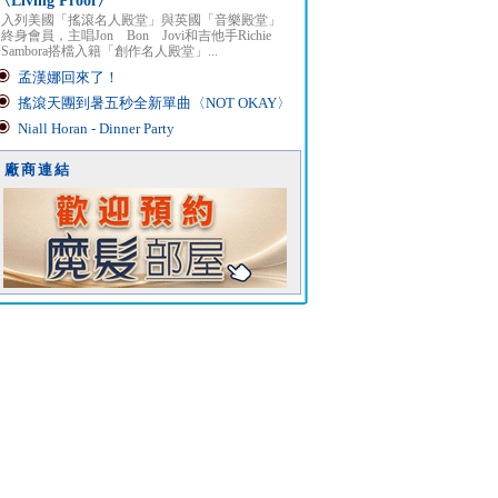
〈Living Proof〉
入列美國「搖滾名人殿堂」與英國「音樂殿堂」
終身會員，主唱Jon Bon Jovi和吉他手Richie
Sambora搭檔入籍「創作名人殿堂」...
孟漢娜回來了！
搖滾天團到暑五秒全新單曲〈NOT OKAY〉
Niall Horan - Dinner Party
廠商連結