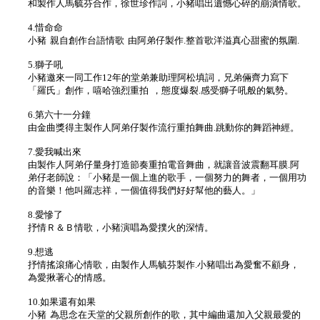
和製作人馬毓芬合作，徐世珍作詞，小豬唱出遺憾心碎的崩潰情歌。
4.惜命命
小豬 親自創作台語情歌 由阿弟仔製作.整首歌洋溢真心甜蜜的氛圍.
5.獅子吼
小豬邀來一同工作12年的堂弟兼助理阿松填詞，兄弟倆齊力寫下
「羅氏」創作，嘻哈強烈重拍 ，態度爆裂.感受獅子吼般的氣勢。
6.第六十一分鐘
由金曲獎得主製作人阿弟仔製作流行重拍舞曲.跳動你的舞蹈神經。
7.愛我喊出來
由製作人阿弟仔量身打造節奏重拍電音舞曲，就讓音波震翻耳膜.阿
弟仔老師說：「小豬是一個上進的歌手，一個努力的舞者，一個用功
的音樂！他叫羅志祥，一個值得我們好好幫他的藝人。」
8.愛慘了
抒情Ｒ＆Ｂ情歌，小豬演唱為愛撲火的深情。
9.想逃
抒情搖滾痛心情歌，由製作人馬毓芬製作.小豬唱出為愛奮不顧身，
為愛揪著心的情感。
10.如果還有如果
小豬 為思念在天堂的父親所創作的歌，其中編曲還加入父親最愛的