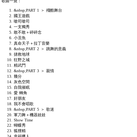
歌曲一覽：
&nbsp;PART 1 ＞ 殘酷舞台
國王遊戲
嗆司嗆司
一支獨秀
敢不敢＋碎碎念
小丑魚
真命天子＋拉丁音樂
&nbsp;PART 2 ＞ 跳舞的意義
拯救地球
狂野之城
精武門
&nbsp;PART 3 ＞ 親情
幾分
灰色空間
自我催眠
愛 轉角
好朋友
我不會唱歌
&nbsp;PART 5 ＞ 歌迷
軍刀舞＋機器娃娃
Show Time
蝴蝶秀
狐狸精
幸福獵人