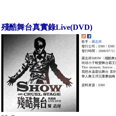
殘酷舞台真實錄Live(DVD)
歌手：
羅志祥
發行公司：EMI / EMI
發行時間：2008/07/11
羅志祥SHOW〔殘酷舞台〕
街頭小子蛻變舞台霸王
This moment, forever…
我想永遠霸佔舞台 直
華人舞王浮沉重攀巔峰 
資料來源：EMI