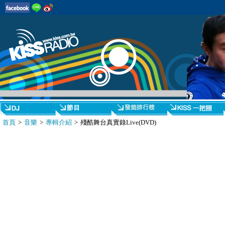
首頁
>
音樂
>
專輯介紹
> 殘酷舞台真實錄Live(DVD)