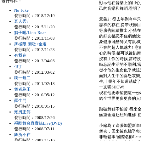
發行專輯：
顯示他在音樂上的用心
己的音樂和舞蹈,證明
No Joke
發行時間：2018/12/19
意義2: 從去年到今年
真人秀?
志祥的存在,從帶狀節目,
發行時間：2015/11/20
等廣告陸續推出,小豬在
獅子吼/Lion Roar
的好友都忍不住虧他說:
發行時間：2013/11/08
象健康可酷帥又有親和
舞極限 新歌+金選
不在的超人氣魅力! 意義
發行時間：2012/11/23
心的時候,都可以從跳
有我在
沒有工作的時候,當時沒
發行時間：2012/04/06
時忘記生活的不順利;
但丁
從小他的生命似乎就註定
發行時間：2012/03/02
面對人生中的喜怒哀樂
獨一無二
生,十幾年不知道踏破
發行時間：2011/02/18
一支獨SHOW!
舞者為王
現在他更希望把這一份&#
發行時間：2010/05/12
給全世界更多更多的人
羅生門
發行時間：2010/01/15
踏破舞鞋不怕苦 得來
潮男正傳
砸重金遠赴紐約進修 
發行時間：2008/12/26
殘酷舞台真實錄Live(DVD)
小豬為了這張加盟新東
發行時間：2008/07/11
舞功，回來後也幾乎每
舞所不在
非輕鬆事!國際名師Lauri
發行時間：2007/11/16