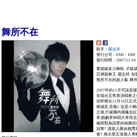
舞所不在
歌手：
羅志祥
發行公司：EMI / EMI
發行時間：2007/11/16
要踏破多少舞鞋 才能成
亞洲新舞王 羅志祥 加盟
無所不在的超人氣 舞所
2007年的11月可說
首場台北售票演唱會之
也即將在11月16日正
種涵意,意義1:這是小
之後,打破國內偶像走
界,戲劇界和唱片界而
被歸類為諧星的娛樂節
冠軍? 誰能入圍金鐘
會? 推出第五張個人專