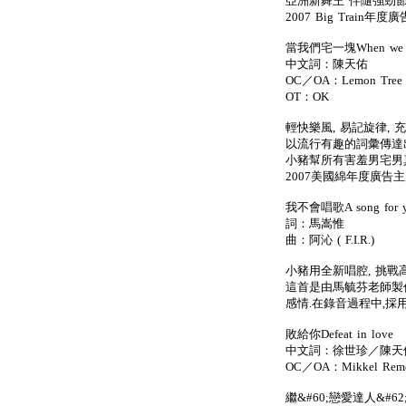
亞洲新舞王 伴隨強勁節
2007 Big Train年
當我們宅一塊When we ar
中文詞：陳天佑
OC／OA：Lemon Tree (
OT：OK
輕快樂風, 易記旋律,
以流行有趣的詞彙傳達
小豬幫所有害羞男宅男
2007美國綿年度廣告
我不會唱歌A song for 
詞：馬嵩惟
曲：阿沁 ( F.I.R.)
小豬用全新唱腔, 挑戰
這首是由馬毓芬老師製
感情.在錄音過程中,採
敗給你Defeat in love
中文詞：徐世珍／陳天
OC／OA：Mikkel Remee
繼&#60;戀愛達人&#