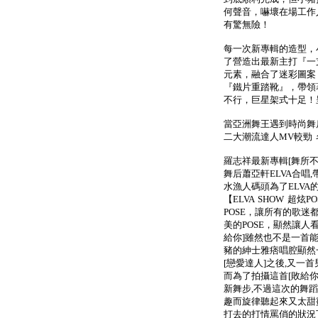
何聲音，嚇壞在場工作
有驚無險！
每一次新專輯的造型，
了營造出最新主打『一
元素，融合了迷彩圖案
『鐵片重踏靴』，帶領
不行，巨星架式十足！
當亞洲舞王遇到時尚舞后
二大潮流達人MV較勁
羅志祥最新專輯[舞所不
舞后蕭亞軒ELVA合唱
水漁人碼頭為了ELVA
【ELVA SHOW 超
POSE，讓所有的歌
美的POSE，顯然讓人
給你]雖然也不是一首能
豬的紳士雅痞唱腔顯然
[戀愛達人]之後,又一首
而為了拍攝這首[敗給你
新舞步,不過這次的舞蹈
趣而旋律聽起來又太甜
打去的打情罵俏的狀況下