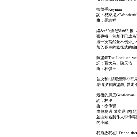
.
操盤手Keyman
詞：易家揚／Wonderfu
曲：羅志祥
繼&#60;自戀&#62;
張專輯一首創作已成為
這一次當然並不例外,,
加入賽車的氣氛式的編
防盜鎖The Lock on your
詞：葛大為／陳天佑
曲：林倛玉
首次和K情歌聖手李思菘
感情沒有防盜鎖, 愛走
最後的風度Gentleman- li
詞：林夕
曲：徐偉賢
由曾寫過 陳奕迅 的[兄
並由知名製作人李偉菘
的小豬.
我秀故我在I Dance there