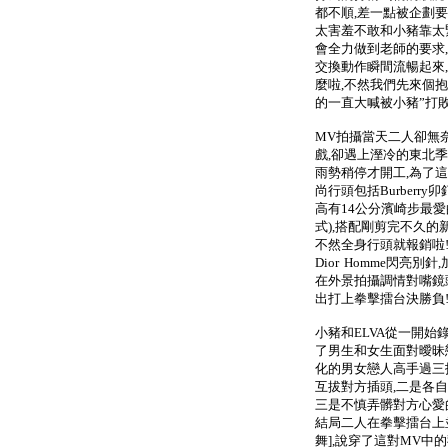
都不順,差一點被企劃要
太害羞不敢和小豬靠太緊
會全力做到老師的要求
交換動作瞬間流暢起來
麼啦,不然我們先來個抱
的一直大喊被小豬”打敗
MV拍攝當天二人卻無
戲,卻遇上溼冷的東北
雨勢稍停才開工,為了這
尚行頭包括Burberr
高有14公分濱崎步最愛的Ch
式),搭配剛剪完不久的
不然全身行頭就報銷啦!
Dior Homme閃亮
在外景拍攝調情對嘴鏡
出打上拳擊擂台決勝負
小豬和ELVA從一開始
了男生和女生面對曖昧
化的男女戀人高手過三
互拔對方插頭,二是各自
三是不慎弄髒對方心愛
結局二人在拳擊擂台上
舞],說穿了這對MV中