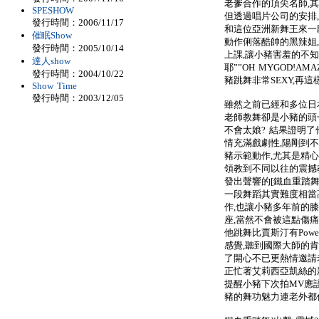
老爹合作的頂尖名師,其
SPESHOW
但透過唱片公司的安排
發行時間：2006/11/17
和這位亞洲新舞王來一
催眠Show
動作俐落酷帥的黑辣姐
發行時間：2005/10/14
上課,讓小豬害羞的不知
達人show
耶””OH MYGOD!
發行時間：2004/10/22
豬跳舞非常SEXY,再
Show Time
發行時間：2003/12/05
雖然之前已經和多位日
老師教舞卻是小豬的頭
不會太娘? 結果證明了
情充滿戲劇性,陽剛到
豬示範動作,尤其是精心
領教到不同以往的震撼
發出聲響的[鐵血重踏舞
一段舞蹈其實難度相當高
作,也讓小豬多年前的
座,當然不會被這點傷痛
他跳舞比賈斯汀有Pow
感覺,聽到國際大師的
了開心不已更熱情邀請老
正忙著艾莉西亞凱絲的
提醒小豬下次拍MV應
豬的舞功魅力連老外都