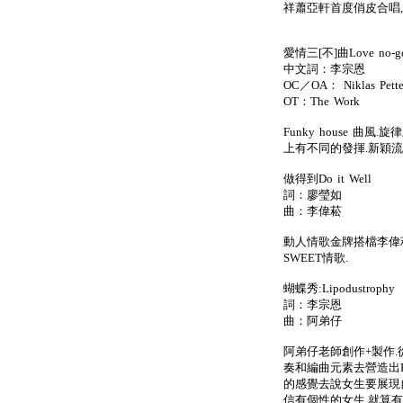
祥蕭亞軒首度俏皮合唱,
愛情三[不]曲Love no-go
中文詞：李宗恩
OC／OA： Niklas Petter
OT：The Work
Funky house 
上有不同的發揮.新穎流
做得到Do it Well
詞：廖瑩如
曲：李偉菘
動人情歌金牌搭檔李偉
SWEET情歌.
蝴蝶秀:Lipodustrophy
詞：李宗恩
曲：阿弟仔
阿弟仔老師創作+製作
奏和編曲元素去營造出FA
的感覺去說女生要展現
信有個性的女生,就算