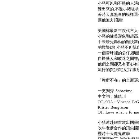
小豬可以和不熟的人演
練出來的,不過小豬坦
著時天真無辜的模樣還
讓他無力招架!
美國棉最新年度代言人 
小豬的健美形象和超高人
中未發先轟動的輕快舞
的歡樂頌! 小豬不但親
一個雪球裡的公仔,卻能
自於藝人和歌迷之間雖
他們之間卻又有著心有
流行的[宅男宅女]字眼
「舞所不在」的全新羅
一支獨秀 Showtime
中文詞：陳鎮川
OC／OA：Vincent DeGio
Krister Bengtsson
OT: Love what u to me
小豬遠赴紐首次出國學舞
吹牛老爹合作的頂尖國際名師
歷時十天魔鬼教學