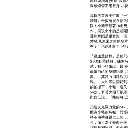
鐵血重踏舞]出擊 震撼
爆破燈管不用替身 小
專輯的首波主打歌『一
踏舞』全數施展在新的
限！小豬帶領著18名
作，展現出來的是超陽
受到舞蹈是跟音樂一樣
才發現,原來之前的發
秀？” 已經透露了小豬這
『鐵血重踏舞』是種只
STOMP重踏舞，練
感，對小豬來說，最困
顛覆自己的身體記憶，
舞』，其體力消耗程度
靴』，大約可以消耗到2
的拍攝下，小豬一遍又
54次，算算大概可以
慰自己說：『剛好可以
拍這支充滿力量的MV
因為小豬的吶喊，而爆
持不用替身親自上陣，
可，而且為了畫面完美
到底順利完成，但小豬