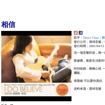
相信
歌手：
Tanya Chua /
發行公司：環球音樂 / Univ
發行時間：2001/04/13
洗一場音樂的澡，換一
蔡健雅，最新生活創作專輯 &#
特別收錄：兩種心情 一個世
爛版」
推薦曲:可以愛你真好
資料來源：環球音樂