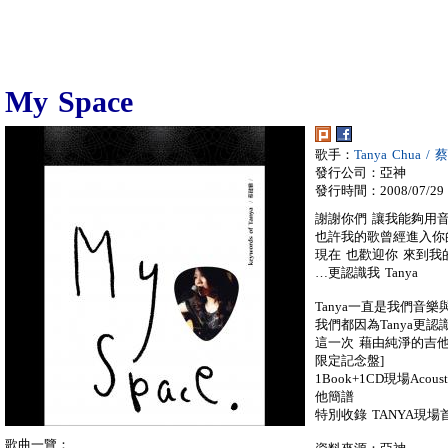
My Space
歌手：
Tanya Chua /
發行公司：亞神
發行時間：2008/07/29
謝謝你們 讓我能夠用
也許我的歌曾經進入你
現在 也歡迎你 來到我
…更認識我 Tanya
Tanya一直是我們音
我們都因為Tanya更
這一次 藉由純淨的吉他
限定記念盤]
1Book+1CD現場Aco
他簡譜
特別收錄 TANYA現
歌曲一覽：