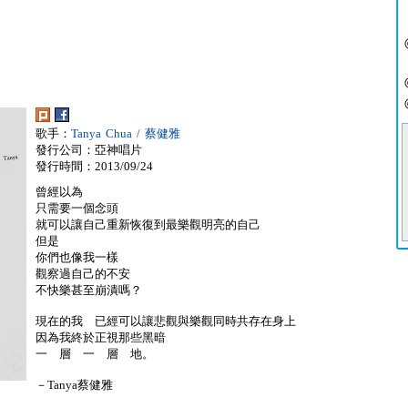
歌手：
Tanya Chua / 蔡健雅
發行公司：亞神唱片
發行時間：2013/09/24
曾經以為
只需要一個念頭
就可以讓自己重新恢復到最樂觀明亮的自己
但是
你們也像我一樣
觀察過自己的不安
不快樂甚至崩潰嗎？
現在的我 已經可以讓悲觀與樂觀同時共存在身上
因為我終於正視那些黑暗
一 層 一 層 地。
－Tanya蔡健雅