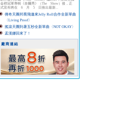
金榜冠軍專輯《奈爾秀》（The Show）後，正
式宣布將在 6 月 5 日推出最新...
傳奇天團邦喬飛邀來Jelly Roll合作全新單曲
〈Living Proof〉
搖滾天團到暑五秒全新單曲〈NOT OKAY〉
孟漢娜回來了！
廠商連結