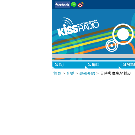
首頁
>
音樂
>
專輯介紹
> 天使與魔鬼的對話