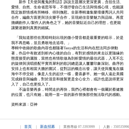
新作【天使與魔鬼的對話】訴說主題層次更深更廣，含括生活、
愛情、自然、生命省思等等，不僅抒發自己生活與情感心境，也能讓
既定族群情感有所轉移、得到撫慰。全新專輯邀集樂壇優秀詞人共同
合作，編曲方面更與頂尖樂手合作，呈現絕佳音樂魅力與品味。再度
擔綱創作人/製作人的角色之下，她的音樂貼近自己的理想，也更能
讓樂迷聽到真實的細膩。
「我知道那些在黑暗時刻出現的微小聲音都是最重要的暗示，於是
我不再忽略，並且勇敢地去追尋。」
專輯中收錄的歌曲內容也都隨著Tanya的生活和內在想法同步律動
著，作品中有敘述剖析內心後的自白，有對於感情的來去以更隨緣的
態度接受的灑脫，當然也有情歌做為剖析愛情的最佳武器，入耳不忘
的旋律與演唱搭配平實而犀利的歌詞總是讓人屢屢印象深刻。曲序的
安排上也有相當大膽的嘗試，從對話的概念出發，讓天使與魔鬼在腦
海中不停交錯，像是人生的起伏一樣，憂喜參半。她一個人遠赴美國
完成錄音與編曲，對於混音和後製更是全心全力，或許也是說得更深
入了，自己也更投入了。
不論音樂再多，時間走的再快，我們心裡都會有一個屬於蔡健雅
的位置，也只有她，能用一首一首的新作替換那些無法取代的感動。
資料來源：亞神
首頁
新血招募
|
|
| 業務專線 07-3393999 | 人數：3505359