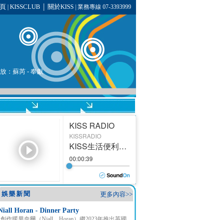
頁
KISSCLUB
關於KISS
|
│
| 業務專線 07-3393999
播放：蘇芮 - 奉獻
娛樂新聞
更多內容>>
Niall Horan - Dinner Party
創作暖男奈爾（Niall Horan）繼2023年推出英國