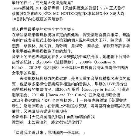
最好的自己，究竟是天使還是魔鬼?
Tanya蔡健雅 2013全新專輯 【天使與魔鬼的對話】9.24 正式發行
蔡健雅X吳青峰X小寒X MC HOTDOG熱狗X李焯雄X小S X葛大為
10首剖析內心底蘊的深層創作
華人世界最重要的女性全方位音樂人
在華語樂壇榮獲無數獎項肯定的蔡健雅，深受樂迷喜愛與推崇。無論
在創作或表演形式上都擁有強烈的個人風格和魅力王菲、陳奕迅、孫
燕姿、蔡依林、莫文蔚、蕭敬騰、蕭煌奇、陶晶瑩、梁靜茹等許多著
名歌手都在專輯裡收錄了她的創作。
音樂上的出色表現讓她在各大音樂獎項中成績亮眼，她也創下台灣金
曲獎的紀錄，以2006年《雙棲動物》、2008年《Goodbye &
Hello》、2012年《說到愛》三張專輯三度獲得台灣金曲獎最佳國語
女歌手的殊榮。
表演風格極具魅力的蔡健雅，是各大重要音樂典禮指名表演的嘉
賓，也是眾多指標性音樂祭爭相邀約的音樂人，舉辦的LIVE演出也
都呈現秒殺的搶票情況。繼2008年舉辦【Goodbye & Hello】亞洲巡
迴演唱會、2011年【Tanya and The Cities】亞洲巡迴演唱會後，
2013年蔡健雅除了發行全新專輯外，十一月份也將舉辦【美麗突然
發生】巡迴演唱會，在音樂上不斷追求突破，每每都有全新嚐試的蔡
健雅，又將讓所有樂迷引領期待！
全新專輯【天使與魔鬼的對話】面對極端的自我
濃烈的 未曾宣洩的 終於都告訴你們了
「這是我出道以來，最坦誠的一張專輯。」