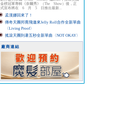
金榜冠軍專輯《奈爾秀》（The Show）後，正
式宣布將在 6 月 5 日推出最新...
孟漢娜回來了！
傳奇天團邦喬飛邀來Jelly Roll合作全新單曲
〈Living Proof〉
搖滾天團到暑五秒全新單曲〈NOT OKAY〉
廠商連結