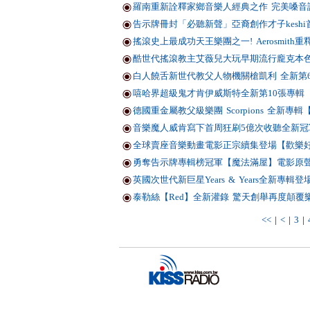
羅南重新詮釋家鄉音樂人經典之作 完美嗓音
告示牌冊封「必聽新聲」亞裔創作才子keshi首
搖滾史上最成功天王樂團之一! Aerosmith重釋【1971
酷世代搖滾教主艾薇兒大玩早期流行龐克本色《L
白人饒舌新世代教父人物機關槍凱利 全新第
嘻哈界超級鬼才肯伊威斯特全新第10張專輯【D
德國重金屬教父級樂團 Scorpions 全新專
音樂魔人威肯寫下首周狂刷5億次收聽全新冠軍
全球賣座音樂動畫電影正宗續集登場【歡樂好
勇奪告示牌專輯榜冠軍【魔法滿屋】電影原
英國次世代新巨星Years & Years全新專輯登
泰勒絲【Red】全新灌錄 驚天創舉再度顛覆
<<
|
<
|
3
|