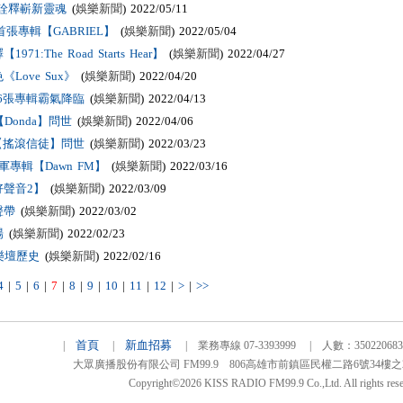
詮釋嶄新靈魂
(
娛樂新聞
) 2022/05/11
張專輯【GABRIEL】
(
娛樂新聞
) 2022/05/04
:The Road Starts Hear】
(
娛樂新聞
) 2022/04/27
ove Sux》
(
娛樂新聞
) 2022/04/20
6張專輯霸氣降臨
(
娛樂新聞
) 2022/04/13
onda】問世
(
娛樂新聞
) 2022/04/06
輯【搖滾信徒】問世
(
娛樂新聞
) 2022/03/23
專輯【Dawn FM】
(
娛樂新聞
) 2022/03/16
聲音2】
(
娛樂新聞
) 2022/03/09
聲帶
(
娛樂新聞
) 2022/03/02
場
(
娛樂新聞
) 2022/02/23
樂壇歷史
(
娛樂新聞
) 2022/02/16
4
|
5
|
6
|
7
|
8
|
9
|
10
|
11
|
12
|
>
|
>>
首頁
新血招募
|
|
| 業務專線 07-3393999 | 人數：3502206
大眾廣播股份有限公司 FM99.9 806高雄市前鎮區民權二路6號34樓之2 TEL
Copyright©2026 KISS RADIO FM99.9 Co.,Ltd. All rights rese