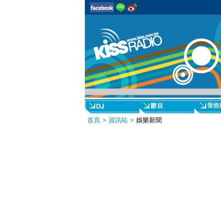
首頁
>
資訊站
> 娛樂新聞